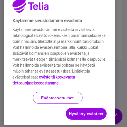
Älä jää paitsi – osallistu ja voita!
Tilaa Telian uutiskirje ja olet mukana arvonnassa.
Käytämme sivustollamme evästeitä
Samalla saat parhaat asiakasedut suoraan
Käytämme sivustollamme evästeitä ja vastaavia
sähköpostiisi.
teknologioita käyttökokemuksen parantamiseksi sekä
toiminnallisiin, tilastollisiin ja markkinointitarkoituksiin.
Voit hallinnoida evästevalintojasi alla. Kaikki luokat
Tilaa nyt
sisältävät kolmansien osapuolien evästeitä ja
merkitsevät tietojen siirtämistä kolmansille osapuolille.
Voit hallinnoida evästeitä tai poistaa ne käytöstä
milloin tahansa evästeasetuksissa. Lisätietoja
evästeistä saat
evästeitä koskevasta
tietosuojaselosteestamme.
Käyttöehdot
Accessibility statement
Evästeasetukset
Hyväksy evästeet
Evästeasetukset