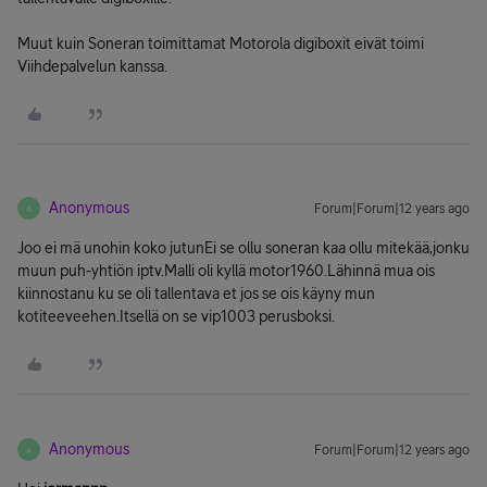
Muut kuin Soneran toimittamat Motorola digiboxit eivät toimi
Viihdepalvelun kanssa.
Anonymous
Forum|Forum|12 years ago
A
Joo ei mä unohin koko jutunEi se ollu soneran kaa ollu mitekää,jonku
muun puh-yhtiön iptv.Malli oli kyllä motor1960.Lähinnä mua ois
kiinnostanu ku se oli tallentava et jos se ois käyny mun
kotiteeveehen.Itsellä on se vip1003 perusboksi.
Anonymous
Forum|Forum|12 years ago
A