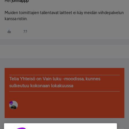
Hei
jormappp
Muiden toimittajien tallentavat laitteet ei käy meidän viihdepalvelun
kanssa ristiin.
Telia Yhteisö on Vain luku -moodissa, kunnes
sulkeutuu kokonaan lokakuussa