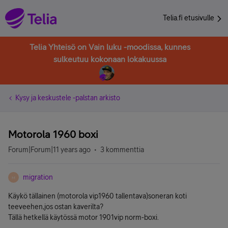
Telia.fi etusivulle
Telia Yhteisö on Vain luku -moodissa, kunnes
sulkeutuu kokonaan lokakuussa
Kysy ja keskustele -palstan arkisto
Motorola 1960 boxi
Forum|Forum|11 years ago
3 kommenttia
migration
M
Käykö tällainen (motorola vip1960 tallentava)soneran koti
teeveehen,jos ostan kaverilta?
Tällä hetkellä käytössä motor 1901vip norm-boxi.