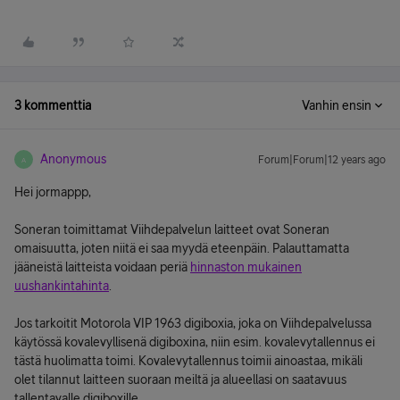
3 kommenttia
Vanhin ensin
Anonymous
Forum|Forum|12 years ago
A
Hei jormappp,
Soneran toimittamat Viihdepalvelun laitteet ovat Soneran
omaisuutta, joten niitä ei saa myydä eteenpäin. Palauttamatta
jääneistä laitteista voidaan periä
hinnaston mukainen
uushankintahinta
.
Jos tarkoitit Motorola VIP 1963 digiboxia, joka on Viihdepalvelussa
käytössä kovalevyllisenä digiboxina, niin esim. kovalevytallennus ei
tästä huolimatta toimi. Kovalevytallennus toimii ainoastaa, mikäli
olet tilannut laitteen suoraan meiltä ja alueellasi on saatavuus
tallentavalle digiboxille.