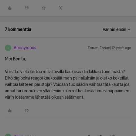
7 kommenttia
Vanhin ensin
Anonymous
Forum|Forum|12 years ago
A
Moi
Benita
,
Voisitko vielä kertoa millä tavalla kaukosäädin lakkasi toimimasta?
Eikö digiboksi reagoi kaukosäätimen painalluksiin ja oletko kokeillut
vaihtaa laitteen paristoja? Voidaan tuo säädin vaihtaa tätä kautta jos
annat tarkennuksen ylläoleviin + kerrot kaukosäätimesi näppäimien
värin (osaamme lähettää oikean säätimen).