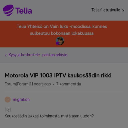
Telia.fi etusivulle
Telia Yhteisö on Vain luku -moodissa, kunnes
sulkeutuu kokonaan lokakuussa
Kysy ja keskustele -palstan arkisto
Motorola VIP 1003 IPTV kaukosäädin rikki
Forum|Forum|11 years ago
7 kommenttia
migration
M
Hei,
Kaukosäädin lakkasi toimimasta, mistä saan uuden?