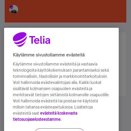
Älä jää paitsi – osallistu ja voita!
Tilaa Telian uutiskirje ja olet mukana arvonnassa.
Käytämme sivustollamme evästeitä
Samalla saat parhaat asiakasedut suoraan
Käytämme sivustollamme evästeitä ja vastaavia
sähköpostiisi.
teknologioita käyttökokemuksen parantamiseksi sekä
toiminnallisiin, tilastollisiin ja markkinointitarkoituksiin.
Voit hallinnoida evästevalintojasi alla. Kaikki luokat
Tilaa nyt
sisältävät kolmansien osapuolien evästeitä ja
merkitsevät tietojen siirtämistä kolmansille osapuolille.
Voit hallinnoida evästeitä tai poistaa ne käytöstä
milloin tahansa evästeasetuksissa. Lisätietoja
evästeistä saat
evästeitä koskevasta
tietosuojaselosteestamme.