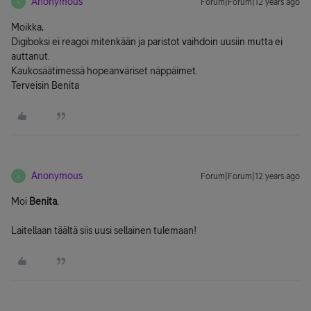
Anonymous
Forum|Forum|12 years ago
A
Moikka,
Digiboksi ei reagoi mitenkään ja paristot vaihdoin uusiin mutta ei
auttanut.
Kaukosäätimessä hopeanväriset näppäimet.
Terveisin Benita
Anonymous
Forum|Forum|12 years ago
A
Moi
Benita
,
Laitellaan täältä siis uusi sellainen tulemaan!