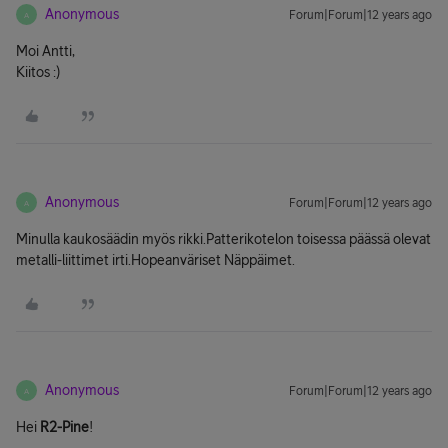
Anonymous
Forum|Forum|12 years ago
A
Moi Antti,
Kiitos :)
Anonymous
Forum|Forum|12 years ago
A
Minulla kaukosäädin myös rikki.Patterikotelon toisessa päässä olevat
metalli-liittimet irti.Hopeanväriset Näppäimet.
Anonymous
Forum|Forum|12 years ago
A
Hei
R2-Pine
!