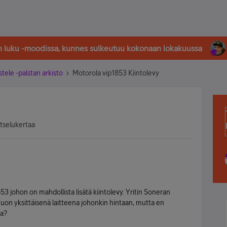
in luku -moodissa, kunnes sulkeutuu kokonaan lokakuussa
stele -palstan arkisto
Motorola vip1853 Kiintolevy
atselukertaa
3 johon on mahdollista lisätä kiintolevy. Yritin Soneran
ua tuon yksittäisenä laitteena johonkin hintaan, mutta en
ta?