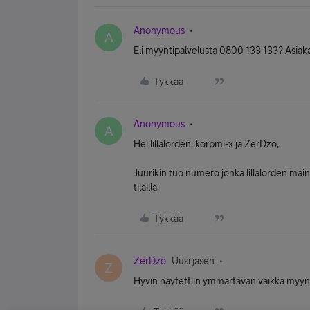
Anonymous
A
Eli myyntipalvelusta 0800 133 133? Asiaka
Tykkää
Anonymous
A
Hei lillalorden, korpmi-x ja ZerDzo,
Juurikin tuo numero jonka lillalorden mainit
tilailla.
Tykkää
ZerDzo
Uusi jäsen
Z
Hyvin näytettiin ymmärtävän vaikka myynti 