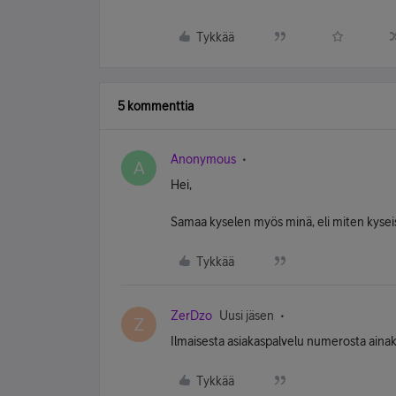
Tykkää
5 kommenttia
Anonymous
A
Hei,
Samaa kyselen myös minä, eli miten kyseise
Tykkää
ZerDzo
Uusi jäsen
Z
Ilmaisesta asiakaspalvelu numerosta ainaki
Tykkää