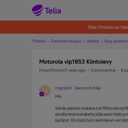
Telia Yhteisö on Va
Yhteisö
Foorumin etusivu
Arkisto
Kysy ja kesku
Motorola vip1853 Kiintolevy
Forum|Forum|11 years ago
5 kommenttia
8 k
migration
Savumerkittäjä
M
Hei,
Viihde paketin mukana tuli Motorola vip185
sivuilta etsiä lomaketta jolla saisin tilatt
löytänyt. Eli mistä tuon kiintolevyn voi tila