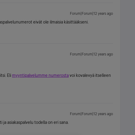
Forum|Forum|12 years ago
spalvelunumerot eivät ole ilmaisia käsittääkseni.
Forum|Forum|12 years ago
si. Eli
myyntipalvelumme numerosta
voi kovalevyä itselleen
Forum|Forum|12 years ago
ja asiakaspalvelu todella on eri sana.