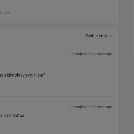
Jaa
Vanhin ensin
Forum|Forum|12 years ago
n kiintolevyn voi tilata?
Forum|Forum|12 years ago
n saa tilattua.