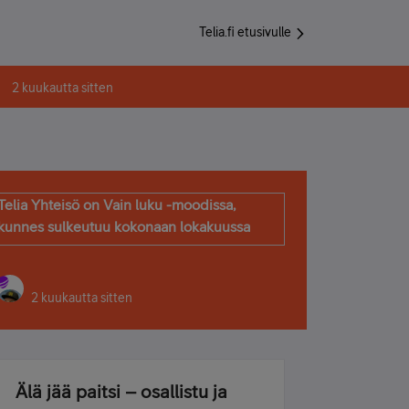
Telia.fi etusivulle
2 kuukautta sitten
Telia Yhteisö on Vain luku -moodissa,
kunnes sulkeutuu kokonaan lokakuussa
2 kuukautta sitten
Älä jää paitsi – osallistu ja