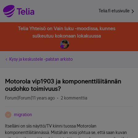
Telia.fi etusivulle
Telia Yhteisö on Vain luku -moodissa, kunnes
sulkeutuu kokonaan lokakuussa
Kysy ja keskustele -palstan arkisto
Motorola vip1903 ja komponenttiliitännän
oudohko toimivuus?
Forum|Forum|11 years ago
2 kommenttia
migration
M
Itselläni on siis näyttö/TV kiinni tuossa Motorolan
komponenttiliitännässä. Mistähän voisi johtua se, että saan kuvan