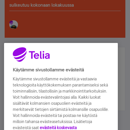
sulkeutuu kokonaan lokakuussa
Älä jää paitsi – osallistu ja voita!
Tilaa Telian uutiskirje ja olet mukana arvonnassa.
Käytämme sivustollamme evästeitä
Samalla saat parhaat asiakasedut suoraan
Käytämme sivustollamme evästeitä ja vastaavia
sähköpostiisi.
teknologioita käyttökokemuksen parantamiseksi sekä
toiminnallisiin, tilastollisiin ja markkinointitarkoituksiin.
Voit hallinnoida evästevalintojasi alla. Kaikki luokat
Tilaa nyt
sisältävät kolmansien osapuolien evästeitä ja
merkitsevät tietojen siirtämistä kolmansille osapuolille.
Voit hallinnoida evästeitä tai poistaa ne käytöstä
milloin tahansa evästeasetuksissa. Lisätietoja
evästeistä saat
evästeitä koskevasta