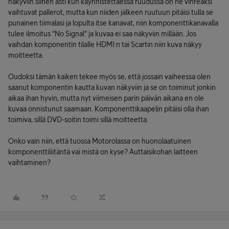
näkyviin siihen asti kun käynnistettäessä ruudussa on ne vihreäksi
vaihtuvat pallerot, mutta kun niiden jälkeen ruutuun pitäisi tulla se
punainen tiimalasi ja lopulta itse kanavat, niin komponenttikanavalla
tulee ilmoitus "No Signal" ja kuvaa ei saa näkyviin millään. Jos
vaihdan komponentin tilalle HDMI:n tai Scartin niin kuva näkyy
moitteetta.
Oudoksi tämän kaiken tekee myös se, että jossain vaiheessa olen
saanut komponentin kautta kuvan näkyviin ja se on toiminut jonkin
aikaa ihan hyvin, mutta nyt viimeisen parin päivän aikana en ole
kuvaa onnistunut saamaan. Komponenttikaapelin pitäisi olla ihan
toimiva, sillä DVD-soitin toimi sillä moitteetta.
Onko vain niin, että tuossa Motorolassa on huonolaatuinen
komponenttiliitäntä vai mistä on kyse? Auttaisikohan laitteen
vaihtaminen?