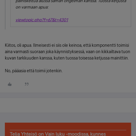
painiskeltua alussa saman ongelman kanssa. Tuosta ketjusta
on varmaan apua:
viewtopic.php?f=67&t=4301
Kiitos, oli apua. Ilmeisesti ei siis ole keinoa, että komponentti toimisi
aina varmasti suoraan joka käynnistyksessä, vaan on kikkailtava tuon
kuvan tarkkuuden kanssa, kuten tuossa toisessa ketjussa mainittiin.
No, pääasia että toimii jotenkin.
Telia Yhteisö on Vain luku -moodissa, kunnes