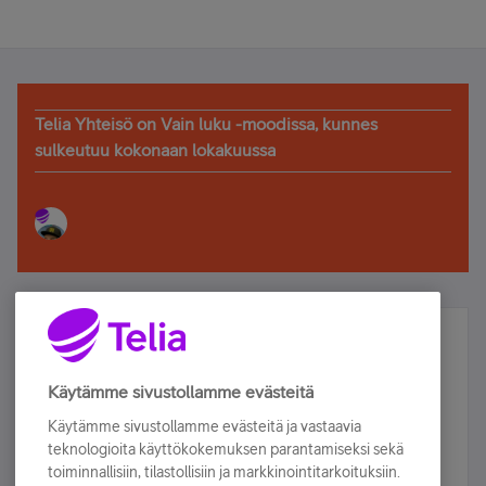
Telia Yhteisö on Vain luku -moodissa, kunnes
sulkeutuu kokonaan lokakuussa
Älä jää paitsi – osallistu ja voita!
Tilaa Telian uutiskirje ja olet mukana arvonnassa.
Käytämme sivustollamme evästeitä
Samalla saat parhaat asiakasedut suoraan
Käytämme sivustollamme evästeitä ja vastaavia
sähköpostiisi.
teknologioita käyttökokemuksen parantamiseksi sekä
toiminnallisiin, tilastollisiin ja markkinointitarkoituksiin.