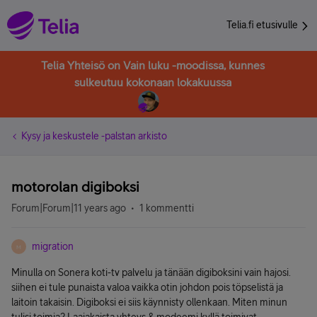
Telia.fi etusivulle
Telia Yhteisö on Vain luku -moodissa, kunnes
sulkeutuu kokonaan lokakuussa
Kysy ja keskustele -palstan arkisto
motorolan digiboksi
Forum|Forum|11 years ago
1 kommentti
migration
M
Minulla on Sonera koti-tv palvelu ja tänään digiboksini vain hajosi.
siihen ei tule punaista valoa vaikka otin johdon pois töpselistä ja
laitoin takaisin. Digiboksi ei siis käynnisty ollenkaan. Miten minun