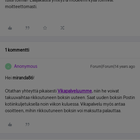
tulisi toimia? Laajakaista yhteys & modeemi kyllä toimivat
moitteettomasti.
1 kommentti
Anonymous
Forum|Forum|14 years ago
A
Hei
miranda86
!
Otathan yhteyttä pikaisesti
Vikapalveluumme
, niin he voivat
takuuvaihtaa rikkoutuneen boksin uuteen. Saat uuden boksin Postin
kotiinkuljetuksella noin viikon kuluessa. Vikapalvelu myös antaa
osoitteen, mihin rikkoutuneen boksin voi maksutta palauttaa.