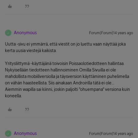
Anonymous
Forum|Forum|14 years ago
A
Uutta -sivu ei ymmärrä, että viestit on jo luettu vaan näyttää joka
kerta uusia viestejä kaikista.
Yritysliittymä -käyttäjänä toivoisin Poissaolotiedotteen hallintaa.
Nykyisellään tiedotteen hallinnoiminen Omilla Sivuilla ei ole
mahdollista mobiiliversiolla ja täysversion käyttäminen puhelimella
on vähän haasteellista. Siis ainakaan Androirilla tätä ei ole...
Aiemmin wapilla sai kiinni, joskin paljolti "ohuempana" versiona kuin
koneella.
Anonymous
Forum|Forum|14 years ago
A