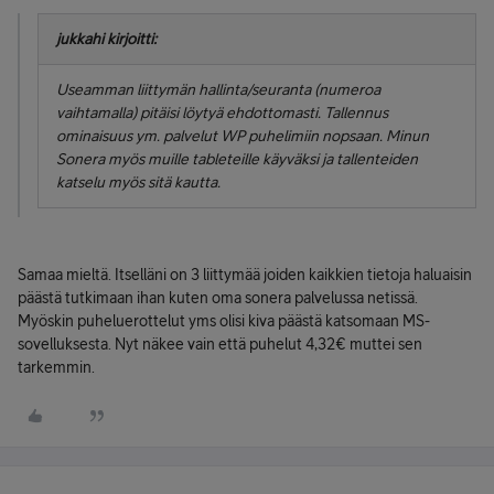
jukkahi kirjoitti:
Useamman liittymän hallinta/seuranta (numeroa
vaihtamalla) pitäisi löytyä ehdottomasti. Tallennus
ominaisuus ym. palvelut WP puhelimiin nopsaan. Minun
Sonera myös muille tableteille käyväksi ja tallenteiden
katselu myös sitä kautta.
Samaa mieltä. Itselläni on 3 liittymää joiden kaikkien tietoja haluaisin
päästä tutkimaan ihan kuten oma sonera palvelussa netissä.
Myöskin puheluerottelut yms olisi kiva päästä katsomaan MS-
sovelluksesta. Nyt näkee vain että puhelut 4,32€ muttei sen
tarkemmin.