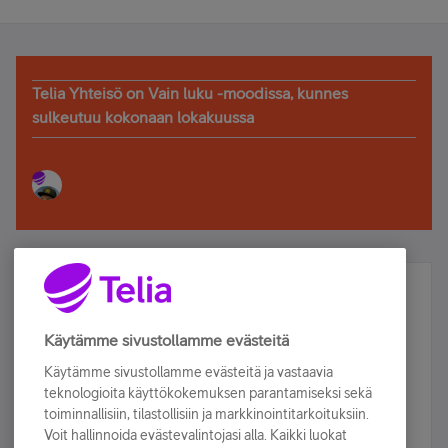
Telia Yhteisö on Vain luku -moodissa, kunnes
sulkeutuu kokonaan lokakuussa
Älä jää paitsi – osallistu ja voita!
Tilaa Telian uutiskirje ja olet mukana arvonnassa.
Käytämme sivustollamme evästeitä
Samalla saat parhaat asiakasedut suoraan
Käytämme sivustollamme evästeitä ja vastaavia
sähköpostiisi.
teknologioita käyttökokemuksen parantamiseksi sekä
toiminnallisiin, tilastollisiin ja markkinointitarkoituksiin.
Voit hallinnoida evästevalintojasi alla. Kaikki luokat
Tilaa nyt