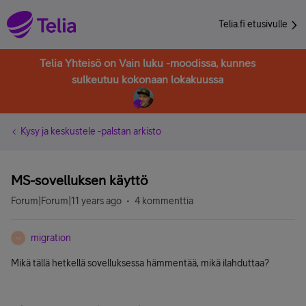
Telia.fi etusivulle
Telia Yhteisö on Vain luku -moodissa, kunnes
sulkeutuu kokonaan lokakuussa
Kysy ja keskustele -palstan arkisto
MS-sovelluksen käyttö
Forum|Forum|11 years ago
4 kommenttia
migration
M
Mikä tällä hetkellä sovelluksessa hämmentää, mikä ilahduttaa?