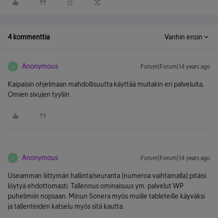
4 kommenttia
Vanhin ensin
Anonymous
Forum|Forum|14 years ago
A
Kaipaisin ohjelmaan mahdollisuutta käyttää muitakin eri palveluita,
Omien sivujen tyyliin.
Anonymous
Forum|Forum|14 years ago
A
Useamman liittymän hallinta/seuranta (numeroa vaihtamalla) pitäisi
löytyä ehdottomasti. Tallennus ominaisuus ym. palvelut WP
puhelimiin nopsaan. Minun Sonera myös muille tableteille käyväksi
ja tallenteiden katselu myös sitä kautta.