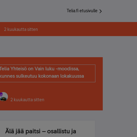
Telia.fi etusivulle
2 kuukautta sitten
Telia Yhteisö on Vain luku -moodissa,
kunnes sulkeutuu kokonaan lokakuussa
2 kuukautta sitten
Älä jää paitsi – osallistu ja