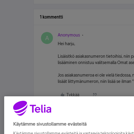
1 kommentti
Anonymous
A
Hei harju,
Lisäisitkö asiakasnumeron tietoihisi, nii
lisääminen onnistuu valitsemalla Omat ase
Jos asiakasnumeroa ei ole vielä tiedossa, 
lisäät liittymänumeron, niin lisää se ilm
Tykkää
Käytämme sivustollamme evästeitä
Käytämme sivustollamme evästeitä ja vastaavia teknologioita kä