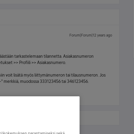
Forum|Forum|12 years ago
n päästään tarkastelemaan tilannetta. Asiakasnumeron
tukset >> Profiili >> Asiakasnumero.
niin voit lisätä myös liittymänumeron tai tilausnumeron. Jos
an "-" merkkiä, muodossa 333123456 tai 346123456.
yttökokemuksen parantamiseksi sekä