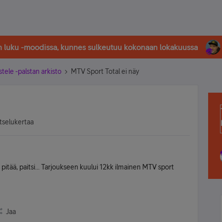
in luku -moodissa, kunnes sulkeutuu kokonaan lokakuussa
stele -palstan arkisto
MTV Sport Total ei näy
tselukertaa
n pitää, paitsi... Tarjoukseen kuului 12kk ilmainen MTV sport
Jaa