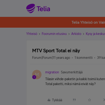
Telia Yhteisö on Va
Yhteisö
Foorumin etusivu
Arkisto
Kysy ja kesku
MTV Sport Total ei näy
Forum|Forum|11 years ago
1 kommentti
39 ka
migration
Savumerkittäjä
M
Tilasin viihde-paketin ja kaikki toimii kute
Total paketti, miksi nämä eivät näy?
Tykkää