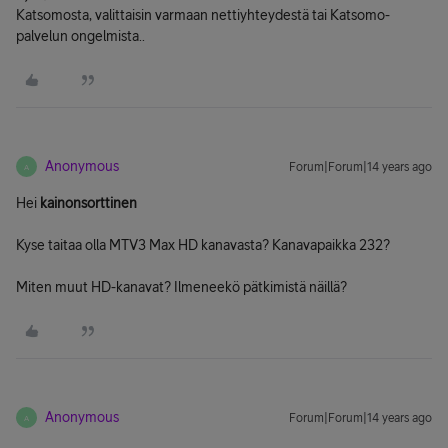
Katsomosta, valittaisin varmaan nettiyhteydestä tai Katsomo-
palvelun ongelmista..
Anonymous
Forum|Forum|14 years ago
A
Hei
kainonsorttinen
Kyse taitaa olla MTV3 Max HD kanavasta? Kanavapaikka 232?
Miten muut HD-kanavat? Ilmeneekö pätkimistä näillä?
Anonymous
Forum|Forum|14 years ago
A