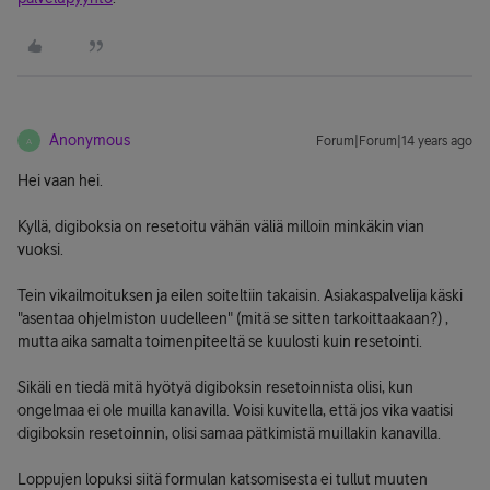
Anonymous
Forum|Forum|14 years ago
A
Hei vaan hei.
Kyllä, digiboksia on resetoitu vähän väliä milloin minkäkin vian
vuoksi.
Tein vikailmoituksen ja eilen soiteltiin takaisin. Asiakaspalvelija käski
"asentaa ohjelmiston uudelleen" (mitä se sitten tarkoittaakaan?) ,
mutta aika samalta toimenpiteeltä se kuulosti kuin resetointi.
Sikäli en tiedä mitä hyötyä digiboksin resetoinnista olisi, kun
ongelmaa ei ole muilla kanavilla. Voisi kuvitella, että jos vika vaatisi
digiboksin resetoinnin, olisi samaa pätkimistä muillakin kanavilla.
Loppujen lopuksi siitä formulan katsomisesta ei tullut muuten