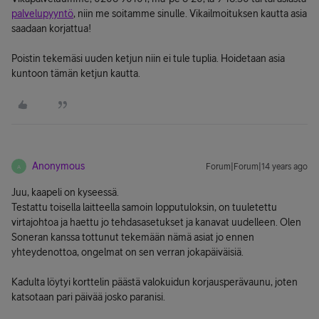
palvelupyyntö
, niin me soitamme sinulle. Vikailmoituksen kautta asia
saadaan korjattua!
Poistin tekemäsi uuden ketjun niin ei tule tuplia. Hoidetaan asia
kuntoon tämän ketjun kautta.
Anonymous
Forum|Forum|14 years ago
A
Juu, kaapeli on kyseessä.
Testattu toisella laitteella samoin lopputuloksin, on tuuletettu
virtajohtoa ja haettu jo tehdasasetukset ja kanavat uudelleen. Olen
Soneran kanssa tottunut tekemään nämä asiat jo ennen
yhteydenottoa, ongelmat on sen verran jokapäiväisiä.
Kadulta löytyi korttelin päästä valokuidun korjausperävaunu, joten
katsotaan pari päivää josko paranisi.