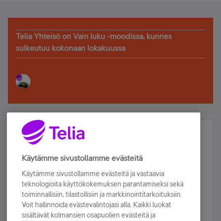
Telia Yhteisö on Vain luku -moodissa, kunnes
sulkeutuu kokonaan lokakuussa
Älä jää paitsi – osallistu ja voita!
Tilaa Telian uutiskirje ja olet mukana arvonnassa.
Käytämme sivustollamme evästeitä
Samalla saat parhaat asiakasedut suoraan
Käytämme sivustollamme evästeitä ja vastaavia
sähköpostiisi.
teknologioita käyttökokemuksen parantamiseksi sekä
toiminnallisiin, tilastollisiin ja markkinointitarkoituksiin.
Voit hallinnoida evästevalintojasi alla. Kaikki luokat
Tilaa nyt
sisältävät kolmansien osapuolien evästeitä ja