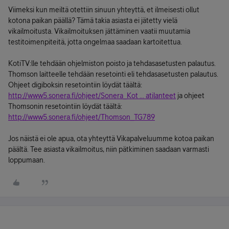
Viimeksi kun meiltä otettiin sinuun yhteyttä, et ilmeisesti ollut
kotona paikan päällä? Tämä takia asiasta ei jätetty vielä
vikailmoitusta. Vikailmoituksen jättäminen vaatii muutamia
testitoimenpiteitä, jotta ongelmaa saadaan kartoitettua.
KotiTV:lle tehdään ohjelmiston poisto ja tehdasasetusten palautus.
Thomson laitteelle tehdään resetointi eli tehdasasetusten palautus.
Ohjeet digiboksin resetointiin löydät täältä:
http://www5.sonera.fi/ohjeet/Sonera_Kot ... atilanteet
ja ohjeet
Thomsonin resetointiin löydät täältä:
http://www5.sonera.fi/ohjeet/Thomson_TG789
Jos näistä ei ole apua, ota yhteyttä Vikapalveluumme kotoa paikan
päältä. Tee asiasta vikailmoitus, niin pätkiminen saadaan varmasti
loppumaan.