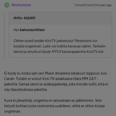
Anonymous
Forum|Forum|14 years ago
A
Arttu- kirjoitti:
Hei
kainonsorttinen
Olihan kyseli teidän KotiTV palvelusta? Resetointi voi
korjata ongelman. Laite voi tulkita kanavaa väärin. Tarkistin
tietosi ja sinulta ei löydy MTV3 kanavapakettia KotiTV:stä.
Ei löydy ei, koska sain sen Maxin ilmaiseksi lokakuun loppuun, kun
Canal+ Totaliin ei voinut Koti-TV-asiakkaana tilata MM 24/7 -
pakettia. Samaa sanoi se asiakaspalvelija, joka minulle soitti, että ei
näy tilaustiedoissa pakettia.
Kuva ei pikselöidy, ongelma on ainoastaan se pätkiminen. Voin
tietysti koittaa tuota resetointia uudelleen, ehkä se sitten korjaa
ongelman.