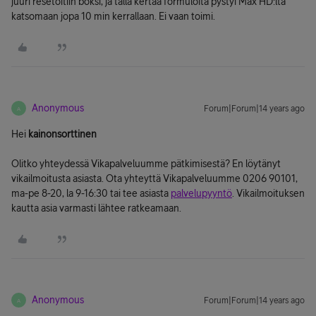
juuri resetoitiin boksi, ja tällä kertaa formuloita pystyi Max HD:lta
katsomaan jopa 10 min kerrallaan. Ei vaan toimi.
Anonymous
Forum|Forum|14 years ago
A
Hei
kainonsorttinen
Olitko yhteydessä Vikapalveluumme pätkimisestä? En löytänyt
vikailmoitusta asiasta. Ota yhteyttä Vikapalveluumme 0206 90101,
ma-pe 8-20, la 9-16:30 tai tee asiasta
palvelupyyntö
. Vikailmoituksen
kautta asia varmasti lähtee ratkeamaan.
Anonymous
Forum|Forum|14 years ago
A