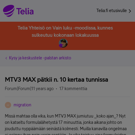
Telia.fi etusivulle
Telia Yhteisö on Vain luku -moodissa, kunnes
sulkeutuu kokonaan lokakuussa
Kysy ja keskustele -palstan arkisto
MTV3 MAX pätkii n. 10 kertaa tunnissa
Forum|Forum|11 years ago
17 kommenttia
migration
M
Missä mahtaa olla vika, kun MTV3 MAX jumiutuu _koko ajan_? Nyt
on katseltu formulalähetystä 17 minuuttia, jonka aikana johto on
jouduttu nyppäämään seinästä kolmesti. Muilla kanavilla ongelmaa