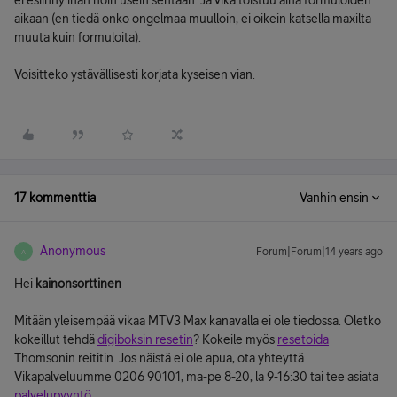
ei esiinny ihan noin usein sentään. Ja vika toistuu aina formuloiden
aikaan (en tiedä onko ongelmaa muulloin, ei oikein katsella maxilta
muuta kuin formuloita).
Voisitteko ystävällisesti korjata kyseisen vian.
17 kommenttia
Vanhin ensin
Anonymous
Forum|Forum|14 years ago
A
Hei
kainonsorttinen
Mitään yleisempää vikaa MTV3 Max kanavalla ei ole tiedossa. Oletko
kokeillut tehdä
digiboksin resetin
? Kokeile myös
resetoida
Thomsonin reititin. Jos näistä ei ole apua, ota yhteyttä
Vikapalveluumme 0206 90101, ma-pe 8-20, la 9-16:30 tai tee asiata
palvelupyyntö
.