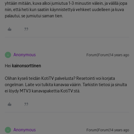
yhtään mitään, kuva alkoi jumiutua 1-3 minuutin välein, ja välillä jopa
niin, että heti kun saatiin käynnistettyä vehkeet uudelleen ja kuva
palautui, se jumiutui saman tien.
Anonymous
Forum|Forum|14 years ago
A
Hei
kainonsorttinen
Olihan kyseli teidän KotiTV palvelusta? Resetointi voi korjata
ongelman. Laite voi tulkita kanavaa väärin. Tarkistin tietosi ja sinulta
ei löydy MTV3 kanavapakettia KotiTV:stä.
Anonymous
Forum|Forum|14 years ago
A