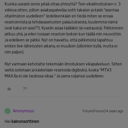
Kuinka useasti sinne pitää ottaa yhteyttä? Tein vikailmoituksen n. 3
viikkoa sitten, jolloin asiakaspalvelija soitti takaisin ja käski "asentaa
ohjelmiston uudelleen" (edelleenkään en tiedä miten se eroaa
resetoinnista ja tehdasasetusten palautuksesta, kuulemma nämä
ovat kaksi eri asia??). Kyselin asiaa täälläkin (ei vastausta). Pätkiminen
jatkuu yhä, ja eilen tosiaan resetoin boksin kun täällä niin neuvottiin.
Ja edelleen se pätkii. Nyt on havaittu, että pätkimistä tapahtuu
eniten live-lähetysten aikana, ei muulloin (silloinkin kyllä, mutta ei
niin paljon).
Nyt varmaan kehotatte tekemään ilmoituksen vikapalveluun. Sitten
sieltä soitetaan ja käsketään resetoida digiboksi, koska "MTV3
MAX:lla ei ole tiedossa vikaa." Ja sama ruljanssi uudelleen.
Anonymous
Forum|Forum|14 years ago
A
Hei
kainonsorttinen