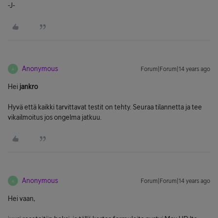
-J-
Anonymous
Forum|Forum|14 years ago
A
Hei
jankro
Hyvä että kaikki tarvittavat testit on tehty. Seuraa tilannetta ja tee
vikailmoitus jos ongelma jatkuu.
Anonymous
Forum|Forum|14 years ago
A
Hei vaan,