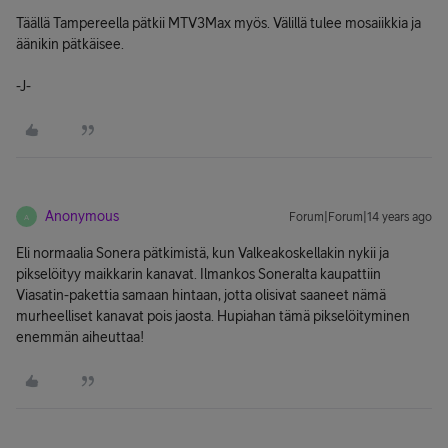
Täällä Tampereella pätkii MTV3Max myös. Välillä tulee mosaiikkia ja
äänikin pätkäisee.
-J-
Anonymous
Forum|Forum|14 years ago
A
Eli normaalia Sonera pätkimistä, kun Valkeakoskellakin nykii ja
pikselöityy maikkarin kanavat. Ilmankos Soneralta kaupattiin
Viasatin-pakettia samaan hintaan, jotta olisivat saaneet nämä
murheelliset kanavat pois jaosta. Hupiahan tämä pikselöityminen
enemmän aiheuttaa!