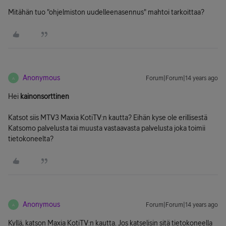
Mitähän tuo "ohjelmiston uudelleenasennus" mahtoi tarkoittaa?
Anonymous
Forum|Forum|14 years ago
A
Hei
kainonsorttinen
Katsot siis MTV3 Maxia KotiTV:n kautta? Eihän kyse ole erillisestä
Katsomo palvelusta tai muusta vastaavasta palvelusta joka toimii
tietokoneelta?
Anonymous
Forum|Forum|14 years ago
A
Kyllä, katson Maxia KotiTV:n kautta. Jos katselisin sitä tietokoneella