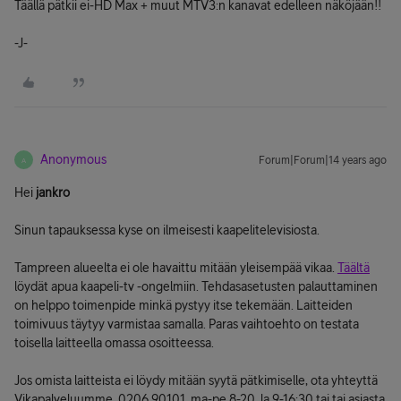
Täällä pätkii ei-HD Max + muut MTV3:n kanavat edelleen näköjään!!
-J-
Anonymous
Forum|Forum|14 years ago
A
Hei
jankro
Sinun tapauksessa kyse on ilmeisesti kaapelitelevisiosta.
Tampreen alueelta ei ole havaittu mitään yleisempää vikaa.
Täältä
löydät apua kaapeli-tv -ongelmiin. Tehdasasetusten palauttaminen
on helppo toimenpide minkä pystyy itse tekemään. Laitteiden
toimivuus täytyy varmistaa samalla. Paras vaihtoehto on testata
toisella laitteella omassa osoitteessa.
Jos omista laitteista ei löydy mitään syytä pätkimiselle, ota yhteyttä
Vikapalveluumme, 0206 90101, ma-pe 8-20, la 9-16:30 tai tai asiasta