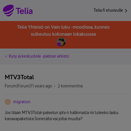
Telia.fi etusivulle
Telia Yhteisö on Vain luku -moodissa, kunnes
sulkeutuu kokonaan lokakuussa
Kysy ja keskustele -palstan arkisto
MTV3Total
Forum|Forum|11 years ago
2 kommenttia
migration
M
Jos tilaan MTV3Total-palvelun iptv:n hallinnasta nii tuleeko lasku
kanavapaketista Soneralta vai joltai muulta?