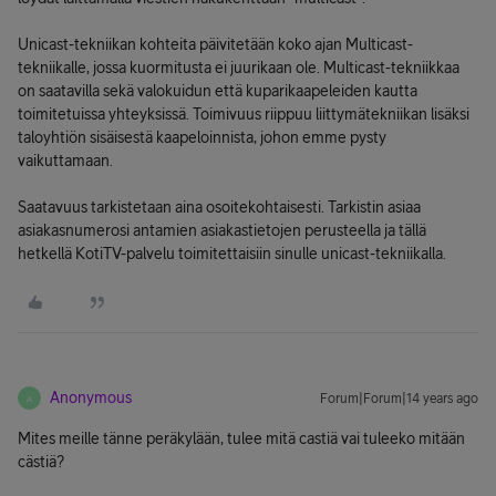
Unicast-tekniikan kohteita päivitetään koko ajan Multicast-
tekniikalle, jossa kuormitusta ei juurikaan ole. Multicast-tekniikkaa
on saatavilla sekä valokuidun että kuparikaapeleiden kautta
toimitetuissa yhteyksissä. Toimivuus riippuu liittymätekniikan lisäksi
taloyhtiön sisäisestä kaapeloinnista, johon emme pysty
vaikuttamaan.
Saatavuus tarkistetaan aina osoitekohtaisesti. Tarkistin asiaa
asiakasnumerosi antamien asiakastietojen perusteella ja tällä
hetkellä KotiTV-palvelu toimitettaisiin sinulle unicast-tekniikalla.
Anonymous
Forum|Forum|14 years ago
A
Mites meille tänne peräkylään, tulee mitä castiä vai tuleeko mitään
cästiä?