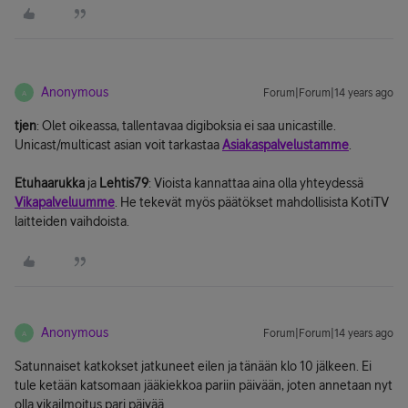
Anonymous
Forum|Forum|14 years ago
A
tjen
: Olet oikeassa, tallentavaa digiboksia ei saa unicastille.
Unicast/multicast asian voit tarkastaa
Asiakaspalvelustamme
.
Etuhaarukka
ja
Lehtis79
: Vioista kannattaa aina olla yhteydessä
Vikapalveluumme
. He tekevät myös päätökset mahdollisista KotiTV
laitteiden vaihdoista.
Anonymous
Forum|Forum|14 years ago
A
Satunnaiset katkokset jatkuneet eilen ja tänään klo 10 jälkeen. Ei
tule ketään katsomaan jääkiekkoa pariin päivään, joten annetaan nyt
olla vikailmoitus pari päivää.