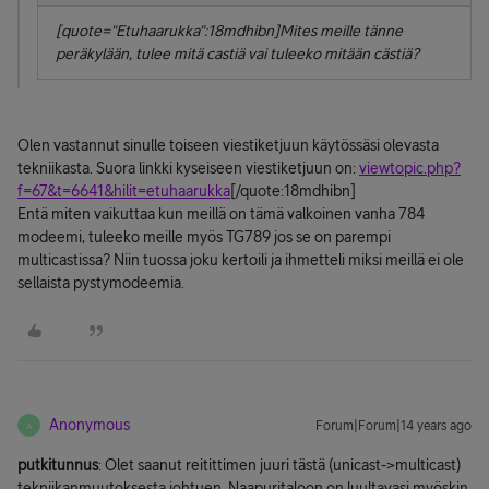
[quote="Etuhaarukka":18mdhibn]Mites meille tänne
peräkylään, tulee mitä castiä vai tuleeko mitään cästiä?
Olen vastannut sinulle toiseen viestiketjuun käytössäsi olevasta
tekniikasta. Suora linkki kyseiseen viestiketjuun on:
viewtopic.php?
f=67&t=6641&hilit=etuhaarukka
[/quote:18mdhibn]
Entä miten vaikuttaa kun meillä on tämä valkoinen vanha 784
modeemi, tuleeko meille myös TG789 jos se on parempi
multicastissa? Niin tuossa joku kertoili ja ihmetteli miksi meillä ei ole
sellaista pystymodeemia.
Anonymous
Forum|Forum|14 years ago
A
putkitunnus
: Olet saanut reitittimen juuri tästä (unicast->multicast)
tekniikanmuutoksesta johtuen. Naapuritaloon on luultavasi myöskin