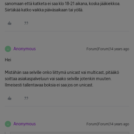
sanomaan että katketa ei saa klo 18-21 aikana, koska jääkiekkoa.
Siirtäkää katko vaikka päiväsaikaan tai yöllä.
Anonymous
Forum|Forum|14 years ago
A
Hei
Mistähän saa selville onko liittymä unicast vai multicast, pitääkö
soittaa asiakaspalveluun vai saako selville jotenkin muuten.
Ilmeisesti tallentavaa boksia ei saa jos on unicast.
Anonymous
Forum|Forum|14 years ago
A