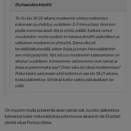
Etuhaarukka kirjoitti:
To-Su klo 18-20 aikana modeemin yhteys katkennut
kokonaan ja yhdistyy uudelleen 2-3 minuutissa. Aina kun
pojilla menossa ässät-ilta ja ottelu päällä. Katkea voinut
muulloinkin, mutta tuolloin tv-kanava jämähti paikoilleen ja
valkoinen modeemi ei yhteyttä. Sama vika oli
keväällä/alkukesällä, jolloin linjaa ja jotain hienosäädettiin
sen mitä pystyttiin. Nyt siis tuo modeemin katkeaminen on
alkanut uudelleen. Koneemme, laitteemme ovat samat ja
linjaa ei paremmaksi saa? Onko vika siis tässä modeemissa?
Poika käskis sanomaan että katketa ei saa klo 18-21 aikana,
koska jääkiekkoa. Siirtäkää katko vaikka päiväsaikaan tai
yöllä.
On muuten mulla ja kaverilla aivan samat viat.Juurikin jääkiekkoa
katsoessa tulee noita katkoksia joita muuna aikana ei ole.Eli jotain
yleistä vikaa Porissa oltava.