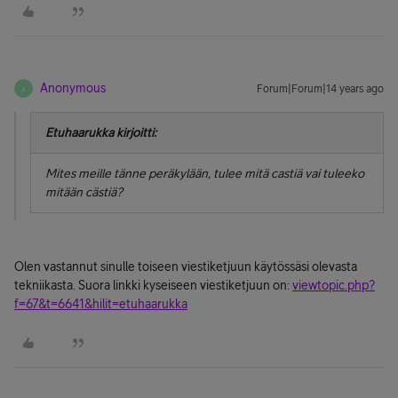
Anonymous
Forum|Forum|14 years ago
A
Etuhaarukka kirjoitti:
Mites meille tänne peräkylään, tulee mitä castiä vai tuleeko
mitään cästiä?
Olen vastannut sinulle toiseen viestiketjuun käytössäsi olevasta
tekniikasta. Suora linkki kyseiseen viestiketjuun on:
viewtopic.php?
f=67&t=6641&hilit=etuhaarukka