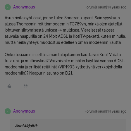
Anonymous
Forum|Forum|14 years ago
A
Asun rivitaloyhtiössä, jonne tulee Soneran kuparit. Sain syyskuun
alussa Thomsonin reititinmodeemin TG789vn, minkä olen ajatellut
johtuvan siirtymisestä unicast -> multicast. Viereisessä talossa
asuvalla naapurilla on 24 Mbit ADSL ja KotiTV-paketti, kuten minulla,
mutta heillä yhteys muodostuu edelleen oman modeemin kautta.
Onko tosiaan niin, että saman talojakamon kautta voi KotiTV-data
tulla uni- ja multicastina? Vai voisinko minäkin käyttää vanhaa ADSL-
modeemia ja erillistä reititintä (VIP1903 kytkettynä verkkojohdolla
modeemiin)? Naapurin asunto on D21.
Anonymous
Forum|Forum|14 years ago
A
Anni kirjoitti: