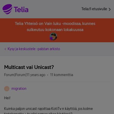
Telia.fi etusivulle
Telia Yhteisö on Vain luku -moodissa, kunnes
sulkeutuu kokonaan lokakuussa
Kysy ja keskustele -palstan arkisto
Multicast vai Unicast?
Forum|Forum|11 years ago
11 kommenttia
migration
M
Hei!
Kuinka paljon unicast rajoittaa KotiTv:n käyttöä, jos kolme