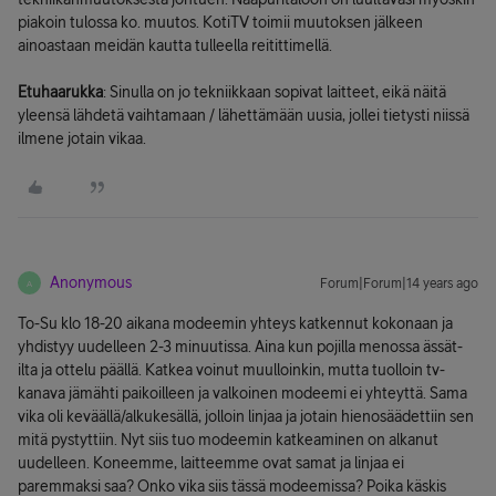
piakoin tulossa ko. muutos. KotiTV toimii muutoksen jälkeen
ainoastaan meidän kautta tulleella reitittimellä.
Etuhaarukka
: Sinulla on jo tekniikkaan sopivat laitteet, eikä näitä
yleensä lähdetä vaihtamaan / lähettämään uusia, jollei tietysti niissä
ilmene jotain vikaa.
Anonymous
Forum|Forum|14 years ago
A
To-Su klo 18-20 aikana modeemin yhteys katkennut kokonaan ja
yhdistyy uudelleen 2-3 minuutissa. Aina kun pojilla menossa ässät-
ilta ja ottelu päällä. Katkea voinut muulloinkin, mutta tuolloin tv-
kanava jämähti paikoilleen ja valkoinen modeemi ei yhteyttä. Sama
vika oli keväällä/alkukesällä, jolloin linjaa ja jotain hienosäädettiin sen
mitä pystyttiin. Nyt siis tuo modeemin katkeaminen on alkanut
uudelleen. Koneemme, laitteemme ovat samat ja linjaa ei
paremmaksi saa? Onko vika siis tässä modeemissa? Poika käskis