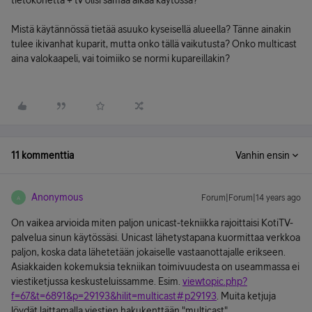
tietokonetta + tv olisi samaa aikaa käytössä?
Mistä käytännössä tietää asuuko kyseisellä alueella? Tänne ainakin
tulee ikivanhat kuparit, mutta onko tällä vaikutusta? Onko multicast
aina valokaapeli, vai toimiiko se normi kupareillakin?
11 kommenttia
Vanhin ensin
Anonymous
Forum|Forum|14 years ago
A
On vaikea arvioida miten paljon unicast-tekniikka rajoittaisi KotiTV-
palvelua sinun käytössäsi. Unicast lähetystapana kuormittaa verkkoa
paljon, koska data lähetetään jokaiselle vastaanottajalle erikseen.
Asiakkaiden kokemuksia tekniikan toimivuudesta on useammassa ei
viestiketjussa keskusteluissamme. Esim.
viewtopic.php?
f=67&t=6891&p=29193&hilit=multicast#p29193
. Muita ketjuja
löydät laittamalla viestien hakukenttään "multicast".