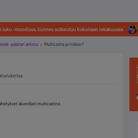
in luku -moodissa, kunnes sulkeutuu kokonaan lokakuussa
stele -palstan arkisto
Multicastia ja milloin?
atselukertaa
ähetykset alueellani multicastina