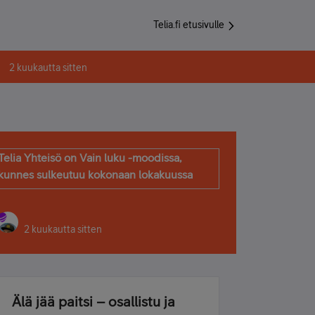
Telia.fi etusivulle
2 kuukautta sitten
Telia Yhteisö on Vain luku -moodissa,
kunnes sulkeutuu kokonaan lokakuussa
2 kuukautta sitten
Älä jää paitsi – osallistu ja