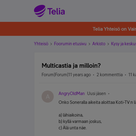
Telia Yhteisö on Va
Yhteisö
Foorumin etusivu
Arkisto
Kysy ja kesku
Multicastia ja milloin?
Forum|Forum|11 years ago
2 kommenttia
11 k
AngryOldMan
Uusi jäsen
A
Onko Soneralla aikeita aloittaa Koti-TV:n l
a) lähiaikoina,
b) kyllä varmaan joskus,
c) Älä unta näe.