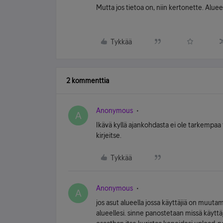
Mutta jos tietoa on, niin kertonette. Alue
Tykkää
2 kommenttia
Anonymous
A
Ikävä kyllä ajankohdasta ei ole tarkempaa 
kirjeitse.
Tykkää
Anonymous
A
jos asut alueella jossa käyttäjiä on muuta
alueellesi. sinne panostetaan missä käy