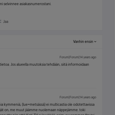
eni selvinnee asiakasnumerostani.
Jaa
Vanhin ensin
Forum|Forum|14 years ago
tietoa. Jos alueella muutoksia tehdään, siitä informoidaan
Forum|Forum|14 years ago
mia kymmeniä, (lue=metsässä) ei multicastia ole odotettavissa
ttäjät on, me muut jäämme nuolemaan näppejämme. toki