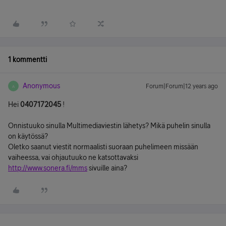
1 kommentti
Anonymous
Forum|Forum|12 years ago
A
Hei
0407172045
!
Onnistuuko sinulla Multimediaviestin lähetys? Mikä puhelin sinulla
on käytössä?
Oletko saanut viestit normaalisti suoraan puhelimeen missään
vaiheessa, vai ohjautuuko ne katsottavaksi
http://www.sonera.fi/mms
sivuille aina?