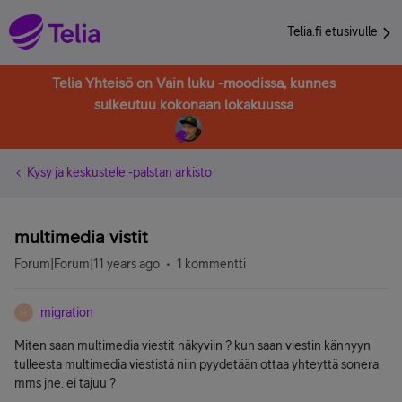
Telia.fi etusivulle
Telia Yhteisö on Vain luku -moodissa, kunnes
sulkeutuu kokonaan lokakuussa
Kysy ja keskustele -palstan arkisto
multimedia vistit
Forum|Forum|11 years ago
1 kommentti
migration
M
Miten saan multimedia viestit näkyviin ? kun saan viestin kännyyn
tulleesta multimedia viestistä niin pyydetään ottaa yhteyttä sonera
mms jne. ei tajuu ?