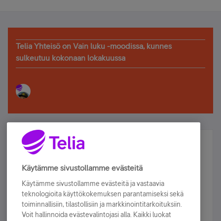
Telia Yhteisö on Vain luku -moodissa, kunnes
sulkeutuu kokonaan lokakuussa
Älä jää paitsi – osallistu ja voita!
Tilaa Telian uutiskirje ja olet mukana arvonnassa.
Käytämme sivustollamme evästeitä
Samalla saat parhaat asiakasedut suoraan
Käytämme sivustollamme evästeitä ja vastaavia
sähköpostiisi.
teknologioita käyttökokemuksen parantamiseksi sekä
toiminnallisiin, tilastollisiin ja markkinointitarkoituksiin.
Voit hallinnoida evästevalintojasi alla. Kaikki luokat
Tilaa nyt