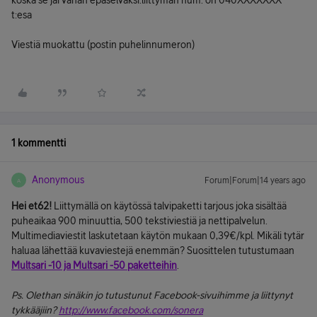
koska se jäi vähän epäselväksi.liittymän num. on 040XXXXXXX
t:esa
Viestiä muokattu (postin puhelinnumeron)
1 kommentti
Anonymous
Forum|Forum|14 years ago
A
Hei et62!
Liittymällä on käytössä talvipaketti tarjous joka sisältää
puheaikaa 900 minuuttia, 500 tekstiviestiä ja nettipalvelun.
Multimediaviestit laskutetaan käytön mukaan 0,39€/kpl. Mikäli tytär
haluaa lähettää kuvaviestejä enemmän? Suosittelen tutustumaan
Multsari -10 ja
Multsari -50 paketteihin
.
Ps. Olethan sinäkin jo tutustunut Facebook-sivuihimme ja liittynyt
tykkääjiin?
http://www.facebook.com/sonera