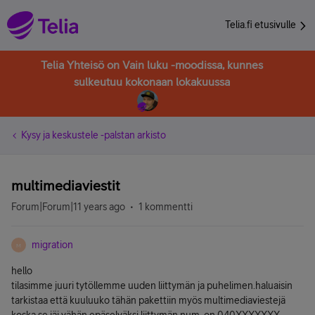
Telia.fi etusivulle
Telia Yhteisö on Vain luku -moodissa, kunnes
sulkeutuu kokonaan lokakuussa
Kysy ja keskustele -palstan arkisto
multimediaviestit
Forum|Forum|11 years ago
1 kommentti
migration
M
hello
tilasimme juuri tytöllemme uuden liittymän ja puhelimen.haluaisin
tarkistaa että kuuluuko tähän pakettiin myös multimediaviestejä