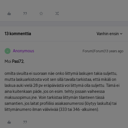
13 kommenttia
Vanhin ensin
Anonymous
Forum|Forum|13 years ago
A
Moi
Pasi72
,
omilta sivuilta ei suoraan näe onko liittymä laskujen takia suljettu,
mutta laskuarkistosta voit sen sillä tavalla tarkistaa, että mikäli on
laskua auki vielä 28 pv eräpäivästä voi liittymä olla suljettu. Tämä ei
aina kuitenkaan päde, jos on esim. tehty jossain vaiheessa
maksusopimus jne. Voin tarkistaa liittymän tilanteen tässä
samantien, jos laitat profiiliisi asiakasnumerosi (löytyy laskulta) tai
liittymänumero ilman väliviivää (333 tai 346 -alkuinen).