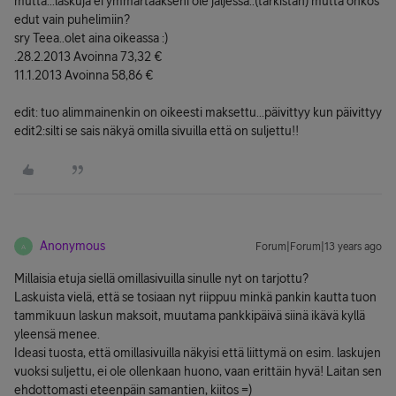
mutta...laskuja ei ymmärtääkseni ole jäljessä..(tarkistan) mutta onkos
edut vain puhelimiin?
sry Teea..olet aina oikeassa :)
.28.2.2013 Avoinna 73,32 €
11.1.2013 Avoinna 58,86 €
edit: tuo alimmainenkin on oikeesti maksettu...päivittyy kun päivittyy
edit2:silti se sais näkyä omilla sivuilla että on suljettu!!
Anonymous
Forum|Forum|13 years ago
A
Millaisia etuja siellä omillasivuilla sinulle nyt on tarjottu?
Laskuista vielä, että se tosiaan nyt riippuu minkä pankin kautta tuon
tammikuun laskun maksoit, muutama pankkipäivä siinä ikävä kyllä
yleensä menee.
Ideasi tuosta, että omillasivuilla näkyisi että liittymä on esim. laskujen
vuoksi suljettu, ei ole ollenkaan huono, vaan erittäin hyvä! Laitan sen
ehdottomasti eteenpäin samantien, kiitos =)