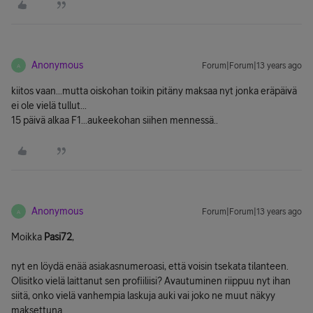
Anonymous
Forum|Forum|13 years ago
A
kiitos vaan...mutta oiskohan toikin pitäny maksaa nyt jonka eräpäivä
ei ole vielä tullut...
15 päivä alkaa F1...aukeekohan siihen mennessä..
Anonymous
Forum|Forum|13 years ago
A
Moikka
Pasi72
,
nyt en löydä enää asiakasnumeroasi, että voisin tsekata tilanteen.
Olisitko vielä laittanut sen profiiliisi? Avautuminen riippuu nyt ihan
siitä, onko vielä vanhempia laskuja auki vai joko ne muut näkyy
maksettuna.