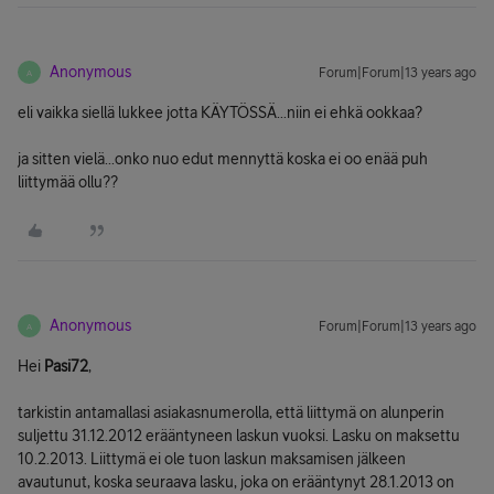
Anonymous
Forum|Forum|13 years ago
A
eli vaikka siellä lukkee jotta KÄYTÖSSÄ...niin ei ehkä ookkaa?
ja sitten vielä...onko nuo edut mennyttä koska ei oo enää puh
liittymää ollu??
Anonymous
Forum|Forum|13 years ago
A
Hei
Pasi72
,
tarkistin antamallasi asiakasnumerolla, että liittymä on alunperin
suljettu 31.12.2012 erääntyneen laskun vuoksi. Lasku on maksettu
10.2.2013. Liittymä ei ole tuon laskun maksamisen jälkeen
avautunut, koska seuraava lasku, joka on erääntynyt 28.1.2013 on