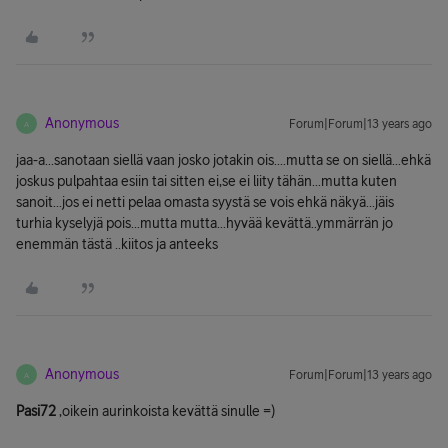
Anonymous
Forum|Forum|13 years ago
A
jaa-a...sanotaan siellä vaan josko jotakin ois....mutta se on siellä...ehkä
joskus pulpahtaa esiin tai sitten ei,se ei liity tähän...mutta kuten
sanoit...jos ei netti pelaa omasta syystä se vois ehkä näkyä...jäis
turhia kyselyjä pois...mutta mutta...hyvää kevättä..ymmärrän jo
enemmän tästä ..kiitos ja anteeks
Anonymous
Forum|Forum|13 years ago
A
Pasi72
,oikein aurinkoista kevättä sinulle =)