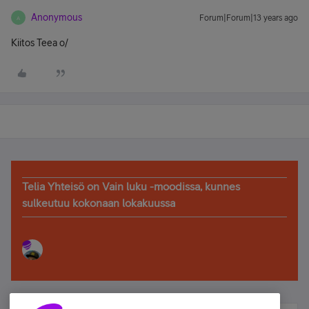
Anonymous
Forum|Forum|13 years ago
A
Kiitos Teea o/
Telia Yhteisö on Vain luku -moodissa, kunnes
sulkeutuu kokonaan lokakuussa