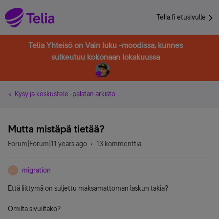
Telia.fi etusivulle
Telia Yhteisö on Vain luku -moodissa, kunnes
sulkeutuu kokonaan lokakuussa
Kysy ja keskustele -palstan arkisto
Mutta mistäpä tietää?
Forum|Forum|11 years ago
13 kommenttia
migration
M
Että liittymä on suljettu maksamattoman laskun takia?
Omilta sivuiltako?