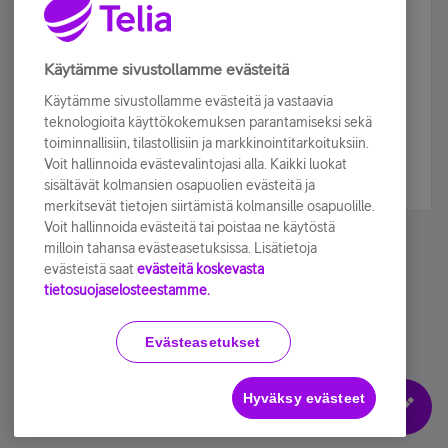
Älä jää paitsi – osallistu ja voita!
Tilaa Telian uutiskirje ja olet mukana arvonnassa.
Käytämme sivustollamme evästeitä
Samalla saat parhaat asiakasedut suoraan
Käytämme sivustollamme evästeitä ja vastaavia
sähköpostiisi.
teknologioita käyttökokemuksen parantamiseksi sekä
toiminnallisiin, tilastollisiin ja markkinointitarkoituksiin.
Voit hallinnoida evästevalintojasi alla. Kaikki luokat
Tilaa nyt
sisältävät kolmansien osapuolien evästeitä ja
merkitsevät tietojen siirtämistä kolmansille osapuolille.
Voit hallinnoida evästeitä tai poistaa ne käytöstä
milloin tahansa evästeasetuksissa. Lisätietoja
evästeistä saat
evästeitä koskevasta
tietosuojaselosteestamme.
Käyttöehdot
Accessibility statement
Evästeasetukset
Hyväksy evästeet
Evästeasetukset