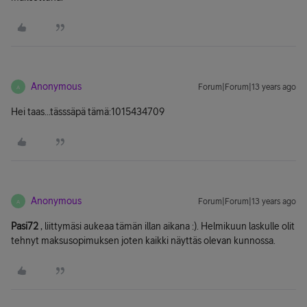
Anonymous
Forum|Forum|13 years ago
A
Hei taas...tässsäpä tämä:1015434709
Anonymous
Forum|Forum|13 years ago
A
Pasi72
, liittymäsi aukeaa tämän illan aikana :). Helmikuun laskulle olit
tehnyt maksusopimuksen joten kaikki näyttäs olevan kunnossa.