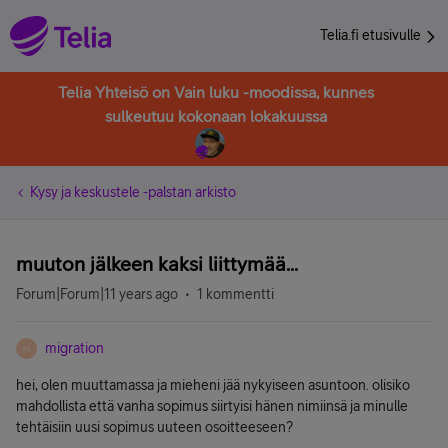
Telia.fi etusivulle
Telia Yhteisö on Vain luku -moodissa, kunnes
sulkeutuu kokonaan lokakuussa
Kysy ja keskustele -palstan arkisto
muuton jälkeen kaksi liittymää...
Forum|Forum|11 years ago
1 kommentti
migration
M
hei, olen muuttamassa ja mieheni jää nykyiseen asuntoon. olisiko
mahdollista että vanha sopimus siirtyisi hänen nimiinsä ja minulle
tehtäisiin uusi sopimus uuteen osoitteeseen?