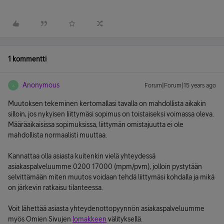
1 kommentti
Anonymous
Forum|Forum|15 years ago
A
Muutoksen tekeminen kertomallasi tavalla on mahdollista aikakin
silloin, jos nykyisen liittymäsi sopimus on toistaiseksi voimassa oleva.
Määräaikaisissa sopimuksissa, liittymän omistajuutta ei ole
mahdollista normaalisti muuttaa.
Kannattaa olla asiasta kuitenkin vielä yhteydessä
asiakaspalveluumme 0200 17000 (mpm/pvm), jolloin pystytään
selvittämään miten muutos voidaan tehdä liittymäsi kohdalla ja mikä
on järkevin ratkaisu tilanteessa.
Voit lähettää asiasta yhteydenottopyynnön asiakaspalveluumme
myös Omien Sivujen
lomakkeen
välityksellä.