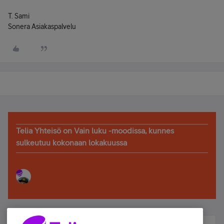
T. Sami
Sonera Asiakaspalvelu
Telia Yhteisö on Vain luku -moodissa, kunnes
sulkeutuu kokonaan lokakuussa