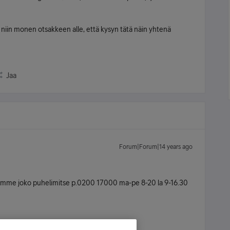
iin monen otsakkeen alle, että kysyn tätä näin yhtenä
Jaa
Forum|Forum|14 years ago
umme joko puhelimitse p.0200 17000 ma-pe 8-20 la 9-16.30