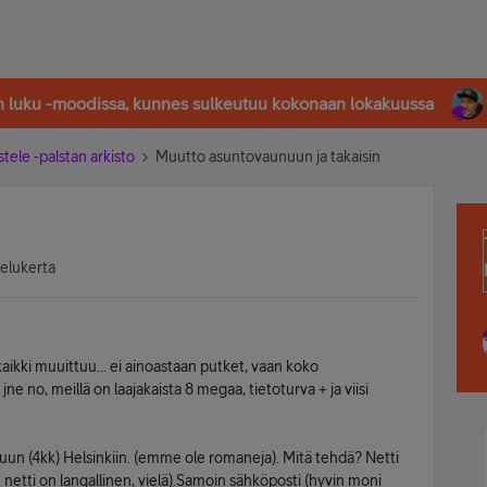
in luku -moodissa, kunnes sulkeutuu kokonaan lokakuussa
stele -palstan arkisto
Muutto asuntovaunuun ja takaisin
selukerta
kaikki muuittuu... ei ainoastaan putket, vaan koko
jne no, meillä on laajakaista 8 megaa, tietoturva + ja viisi
 (4kk) Helsinkiin. (emme ole romaneja). Mitä tehdä? Netti
e netti on langallinen, vielä).Samoin sähköposti (hyvin moni