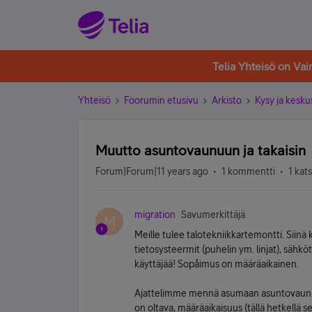
Telia Yhteisö on Va
Yhteisö
Foorumin etusivu
Arkisto
Kysy ja kesku
Muutto asuntovaunuun ja takaisin
Forum|Forum|11 years ago
1 kommentti
1 kat
migration
Savumerkittäjä
M
Meille tulee talotekniikkartemontti. Siinä 
tietosysteermit (puhelin ym. linjat), sähköt 
käyttäjää! Sopåimus on määräaikainen.
Ajattelimme mennä asumaan asuntovaunuun
on oltava, määräaikaisuus (tällä hetkellä s