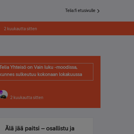
Telia.fi etusivulle
2 kuukautta sitten
Telia Yhteisö on Vain luku -moodissa,
kunnes sulkeutuu kokonaan lokakuussa
2 kuukautta sitten
Älä jää paitsi – osallistu ja