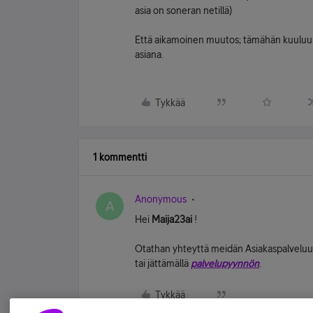
asia on soneran netillä)
Että aikamoinen muutos; tämähän kuuluu n
asiana.
Tykkää
1 kommentti
Anonymous
A
Hei
Maija23ai
!
Otathan yhteyttä meidän Asiakaspalvelu
tai jättämällä
palvelupyynnön
.
Tykkää