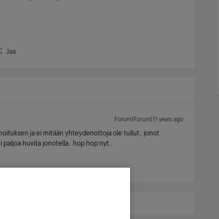
Jaa
Forum|Forum|11 years ago
oituksen ja ei mitään yhteydenottoja ole tullut.. jonot
 paljoa huvita jonotella.. hop hop nyt..