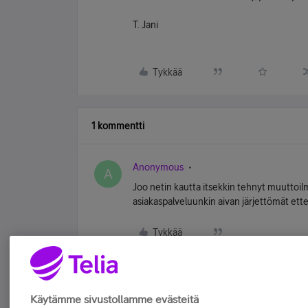
T. Jani
Tykkää
1 kommentti
Anonymous
A
Joo netin kautta itsekkin tehnyt muuttoilm
asiakaspalveluunkin aivan järjettömät ettei
Tykkää
Käytämme sivustollamme evästeitä