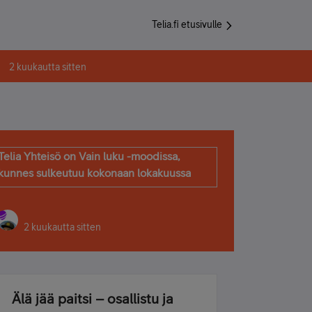
Telia.fi etusivulle
2 kuukautta sitten
Telia Yhteisö on Vain luku -moodissa,
kunnes sulkeutuu kokonaan lokakuussa
2 kuukautta sitten
Älä jää paitsi – osallistu ja