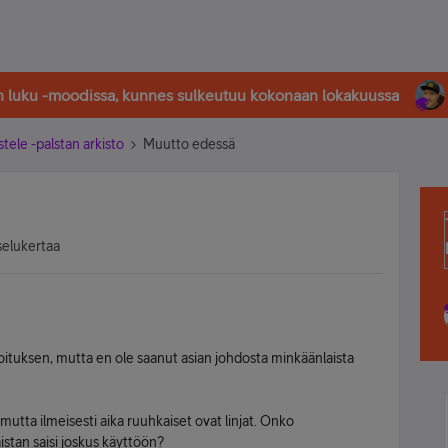
in luku -moodissa, kunnes sulkeutuu kokonaan lokakuussa
stele -palstan arkisto
Muutto edessä
selukertaa
moituksen, mutta en ole saanut asian johdosta minkäänlaista
mutta ilmeisesti aika ruuhkaiset ovat linjat. Onko
aistan saisi joskus käyttöön?