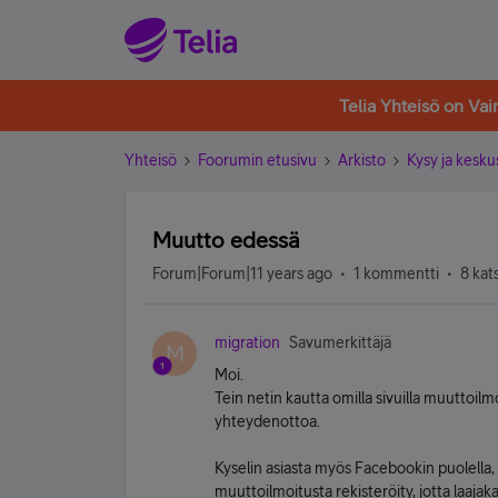
Telia Yhteisö on Va
Yhteisö
Foorumin etusivu
Arkisto
Kysy ja kesku
Muutto edessä
Forum|Forum|11 years ago
1 kommentti
8 kat
migration
Savumerkittäjä
M
Moi.
Tein netin kautta omilla sivuilla muuttoil
yhteydenottoa.
Kyselin asiasta myös Facebookin puolella, 
muuttoilmoitusta rekisteröity, jotta laajak