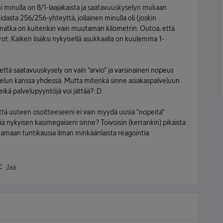
ni minulla on 8/1-laajakaista ja saatavuuskyselyn mukaan
asta 256/256-yhteyttä, jollainen minulla oli (joskin
matka on kuitenkin vain muutaman kilometrin. Outoa, että
rot. Kaiken lisäksi nykyisellä asukkaalla on kuulemma 1-
 että saatavuuskysely on vain "arvio" ja varsinainen nopeus
elun kanssa yhdessä. Mutta mitenkä sinne asiakaspalveluun
eikä palvelupyyntöjä voi jättää? :D
että uuteen osoitteeseeni ei vain myydä uusia "nopeita"
irtää nykyisen kasimegaiseni sinne? Toivoisin (kerrankin) pikaista
ttamaan tuntikausia ilman minkäänlaista reagointia.
Jaa