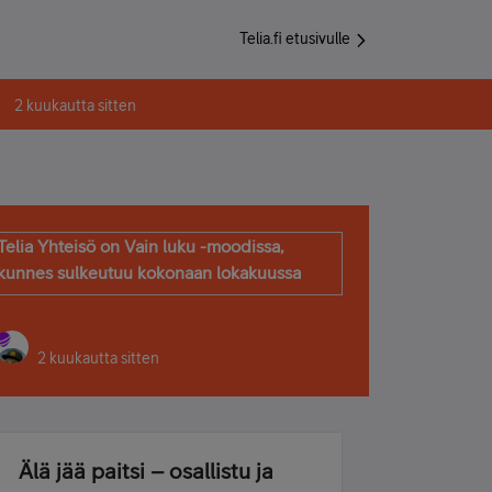
Telia.fi etusivulle
2 kuukautta sitten
Telia Yhteisö on Vain luku -moodissa,
kunnes sulkeutuu kokonaan lokakuussa
2 kuukautta sitten
Älä jää paitsi – osallistu ja