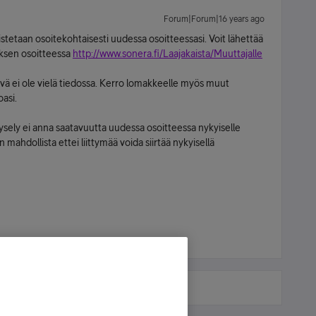
Forum|Forum|16 years ago
istetaan osoitekohtaisesti uudessa osoitteessasi. Voit lähettää
uksen osoitteessa
http://www.sonera.fi/Laajakaista/Muuttajalle
äivä ei ole vielä tiedossa. Kerro lomakkeelle myös muut
asi.
kysely ei anna saatavuutta uudessa osoitteessa nykyiselle
mahdollista ettei liittymää voida siirtää nykyisellä