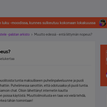
in luku -moodissa, kunnes sulkeutuu kokonaan lokakuussa
stele -palstan arkisto
Muutto edessä - entä liittymän nopeus?
peus?
selukertaa
 puolitoista tuntia maksulliseen puhelinpalveluunne ja puoli
attiin. Puhelimessa sanottiin, että odotusaika yli puoli tuntia.
Samoin chat. Olisin lähettänyt internetin kautta
 poissa käytöstä. Muuttoilmoitusta en taas voi vielä tehdä,
ärkeä tähän toimintaan!