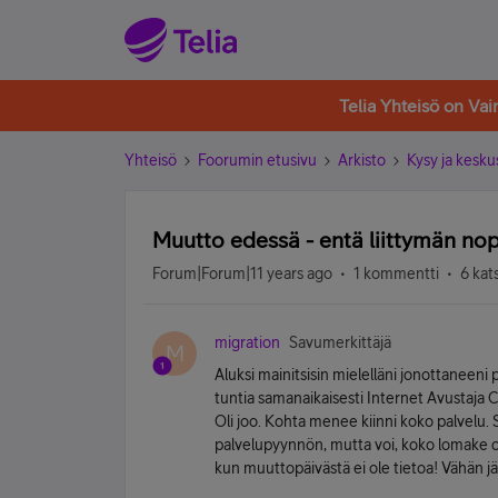
Telia Yhteisö on Va
Yhteisö
Foorumin etusivu
Arkisto
Kysy ja kesku
Muutto edessä - entä liittymän no
Forum|Forum|11 years ago
1 kommentti
6 kat
migration
Savumerkittäjä
M
Aluksi mainitsisin mielelläni jonottaneeni
tuntia samanaikaisesti Internet Avustaja Ch
Oli joo. Kohta menee kiinni koko palvelu. 
palvelupyynnön, mutta voi, koko lomake on
kun muuttopäivästä ei ole tietoa! Vähän j