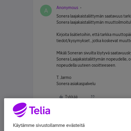
Anonymous
A
Sonera laajakaistaliittymän saatavuus tark
Sonera laajakaistaliittymän muuttoilmoit
Kirjoita lisätietoihin, että tarkka muuttop
tiedot/kysymykset , jotka koskevat muutto
Mikäli Soneran sivuilta löytyvä saatavuus
Sonera Laajakaistaliittymän nopeudelle, on 
nopeudella uuteen osoitteeseen.
T. Jarmo
Sonera asiakaspalvelu
Tykkää
Käytämme sivustollamme evästeitä