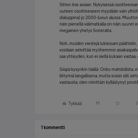
Sitten itse asiaan. Nykyisessä osoitteessa
uuteen osoitteeseeni myydään vain yltiöhid
dialuppina) jo 2000-luvun alussa. Muutto
näin pienellä välimatkalla on näin suuret e
megainen yhetys Soneralta.
Noh, muiden viestejä lukiessani päättelin,
voidaan selvittää myöhemmin asiakaspalv
saa yhteyden, kun ei siellä kukaan vastaa, 
Siispä kysynkin täällä: Onko mahdollista, 
liittymiä langallisena, mutta voisin silti si
vastausta, olen nimittäin kyllästynyt jono
Tykkää
1 kommentti