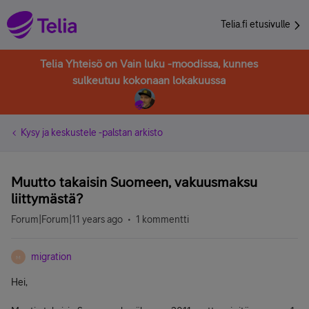
Telia.fi etusivulle
Telia Yhteisö on Vain luku -moodissa, kunnes
sulkeutuu kokonaan lokakuussa
Kysy ja keskustele -palstan arkisto
Muutto takaisin Suomeen, vakuusmaksu
liittymästä?
Forum|Forum|11 years ago
1 kommentti
migration
M
Hei,