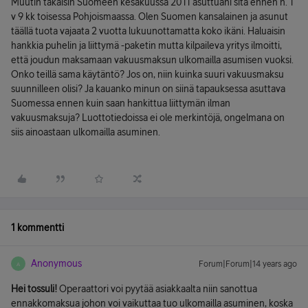
Muutin takaisin Suomeen kesäkuussa 2011 asuttuani sitä ennen n. 1
v 9 kk toisessa Pohjoismaassa. Olen Suomen kansalainen ja asunut
täällä tuota vajaata 2 vuotta lukuunottamatta koko ikäni. Haluaisin
hankkia puhelin ja liittymä -paketin mutta kilpaileva yritys ilmoitti,
että joudun maksamaan vakuusmaksun ulkomailla asumisen vuoksi.
Onko teillä sama käytäntö? Jos on, niin kuinka suuri vakuusmaksu
suunnilleen olisi? Ja kauanko minun on siinä tapauksessa asuttava
Suomessa ennen kuin saan hankittua liittymän ilman
vakuusmaksuja? Luottotiedoissa ei ole merkintöjä, ongelmana on
siis ainoastaan ulkomailla asuminen.
1 kommentti
Anonymous
Forum|Forum|14 years ago
A
Hei tossuli!
Operaattori voi pyytää asiakkaalta niin sanottua
ennakkomaksua johon voi vaikuttaa tuo ulkomailla asuminen, koska