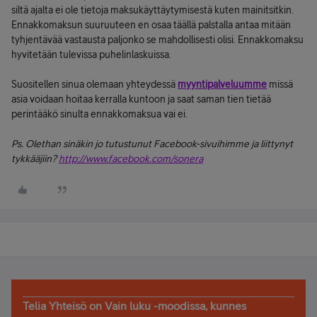
siltä ajalta ei ole tietoja maksukäyttäytymisestä kuten mainitsitkin.
Ennakkomaksun suuruuteen en osaa täällä palstalla antaa mitään
tyhjentävää vastausta paljonko se mahdollisesti olisi. Ennakkomaksu
hyvitetään tulevissa puhelinlaskuissa.
Suositellen sinua olemaan yhteydessä
myyntipalveluumme
missä
asia voidaan hoitaa kerralla kuntoon ja saat saman tien tietää
perintääkö sinulta ennakkomaksua vai ei.
Ps. Olethan sinäkin jo tutustunut Facebook-sivuihimme ja liittynyt
tykkääjiin?
http://www.facebook.com/sonera
Telia Yhteisö on Vain luku -moodissa, kunnes