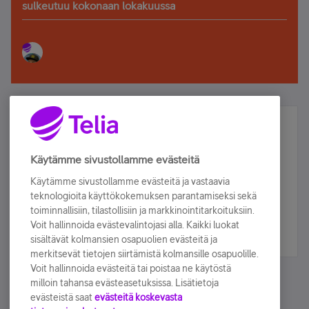
sulkeutuu kokonaan lokakuussa
Älä jää paitsi – osallistu ja voita!
Tilaa Telian uutiskirje ja olet mukana arvonnassa.
Käytämme sivustollamme evästeitä
Samalla saat parhaat asiakasedut suoraan
Käytämme sivustollamme evästeitä ja vastaavia
sähköpostiisi.
teknologioita käyttökokemuksen parantamiseksi sekä
toiminnallisiin, tilastollisiin ja markkinointitarkoituksiin.
Voit hallinnoida evästevalintojasi alla. Kaikki luokat
Tilaa nyt
sisältävät kolmansien osapuolien evästeitä ja
merkitsevät tietojen siirtämistä kolmansille osapuolille.
Voit hallinnoida evästeitä tai poistaa ne käytöstä
milloin tahansa evästeasetuksissa. Lisätietoja
evästeistä saat
evästeitä koskevasta