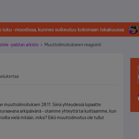
in luku -moodissa, kunnes sulkeutuu kokonaan lokakuussa
stele -palstan arkisto
Muuttoilmoitukseen reagointi
selukertaa
tan muuttoilmoituksen 28.11. Siinä yhteydessä lupaatte:
seuraavana arkipäivänä - otamme yhteyttä tai kuittaamme, kun
imoilta vielä mitään, miksi? Eikö muuttoilmoitus ole tullut