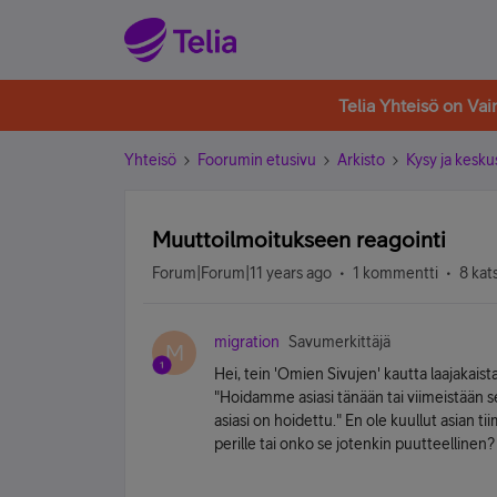
Telia Yhteisö on Va
Yhteisö
Foorumin etusivu
Arkisto
Kysy ja kesku
Muuttoilmoitukseen reagointi
Forum|Forum|11 years ago
1 kommentti
8 kat
migration
Savumerkittäjä
M
Hei, tein 'Omien Sivujen' kautta laajakais
"Hoidamme asiasi tänään tai viimeistään 
asiasi on hoidettu." En ole kuullut asian ti
perille tai onko se jotenkin puutteellinen?