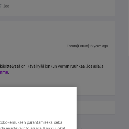
Jaa
Forum|Forum|13 years ago
käsittelyssä on ikävä kyllä jonkun verran ruuhkaa. Jos asialla
umme
.
yttökokemuksen parantamiseksi sekä
oida evästevalintojasi alla. Kaikki luokat