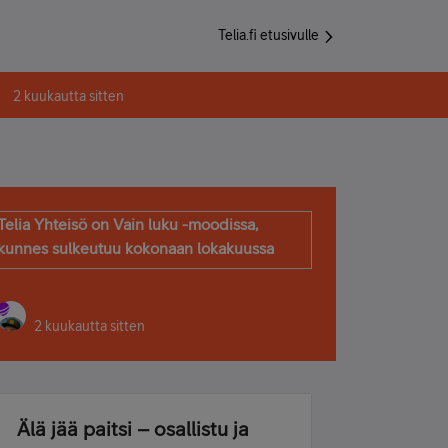
Telia.fi etusivulle
2 kuukautta sitten
Telia Yhteisö on Vain luku -moodissa,
kunnes sulkeutuu kokonaan lokakuussa
2 kuukautta sitten
Älä jää paitsi – osallistu ja