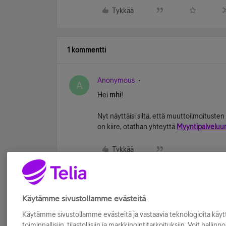
Tykkää
1 kommentti
Anonymous
A
Hei
mhi
!
Nyt näyttäisi siltä, että muuttoilmoitusten 
on kiire, otathan yhteyttä
Myyntipalvelu
Tykkää
Käytämme sivustollamme evästeitä
Käytämme sivustollamme evästeitä ja vastaavia teknologioita kä
toiminnallisiin, tilastollisiin ja markkinointitarkoituksiin. Voit hallinn