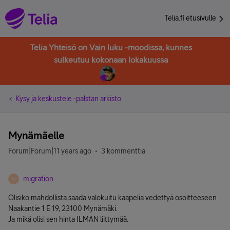
Telia.fi etusivulle
Telia Yhteisö on Vain luku -moodissa, kunnes
sulkeutuu kokonaan lokakuussa
Kysy ja keskustele -palstan arkisto
Mynämäelle
Forum|Forum|11 years ago
3 kommenttia
migration
M
Olisiko mahdollista saada valokuitu kaapelia vedettyä osoitteeseen
Naakantie 1 E 19, 23100 Mynämäki.
Ja mikä olisi sen hinta ILMAN liittymää.