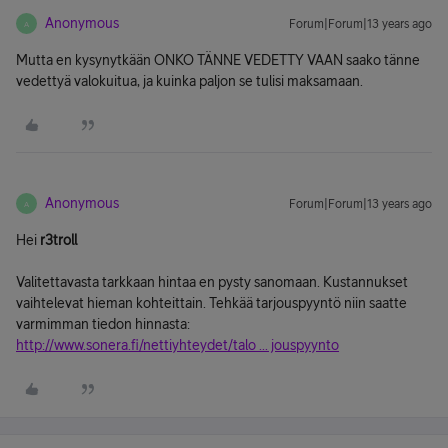
Anonymous
Forum|Forum|13 years ago
A
Mutta en kysynytkään ONKO TÄNNE VEDETTY VAAN saako tänne
vedettyä valokuitua, ja kuinka paljon se tulisi maksamaan.
Anonymous
Forum|Forum|13 years ago
A
Hei
r3troll
Valitettavasta tarkkaan hintaa en pysty sanomaan. Kustannukset
vaihtelevat hieman kohteittain. Tehkää tarjouspyyntö niin saatte
varmimman tiedon hinnasta:
http://www.sonera.fi/nettiyhteydet/talo ... jouspyynto