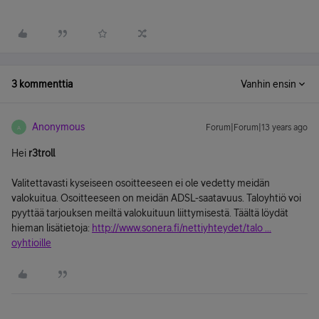
3 kommenttia
Vanhin ensin
Anonymous
Forum|Forum|13 years ago
A
Hei
r3troll
Valitettavasti kyseiseen osoitteeseen ei ole vedetty meidän
valokuitua. Osoitteeseen on meidän ADSL-saatavuus. Taloyhtiö voi
pyyttää tarjouksen meiltä valokuituun liittymisestä. Täältä löydät
hieman lisätietoja:
http://www.sonera.fi/nettiyhteydet/talo ...
oyhtioille