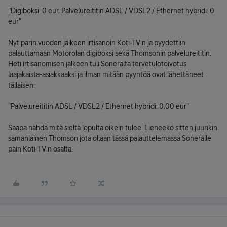
"Digiboksi: 0 eur, Palvelureititin ADSL / VDSL2 / Ethernet hybridi: 0
eur"
Nyt parin vuoden jälkeen irtisanoin Koti-TV:n ja pyydettiin
palauttamaan Motorolan digiboksi sekä Thomsonin palvelureititin.
Heti irtisanomisen jälkeen tuli Soneralta tervetulotoivotus
laajakaista-asiakkaaksi ja ilman mitään pyyntöä ovat lähettäneet
tällaisen:
"Palvelureititin ADSL / VDSL2 / Ethernet hybridi: 0,00 eur"
Saapa nähdä mitä sieltä lopulta oikein tulee. Lieneekö sitten juurikin
samanlainen Thomson jota ollaan tässä palauttelemassa Soneralle
päin Koti-TV:n osalta.