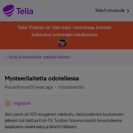
Telia.fi etusivulle
Telia Yhteisö on Vain luku -moodissa, kunnes
sulkeutuu kokonaan lokakuussa
Kysy ja keskustele -palstan arkisto
Mysteerilaitetta odotellessa
Forum|Forum|11 years ago
0 kommenttia
migration
M
Alun perin oli 100-megainen valokuitu, tästä joidenkin kuukausien
jälkeen tuli tilattua Koti-TV. Tuolloin Sonera toivotti tervetulleeksi
laajakaista-asiakkaaksi ja lähetti tällaisen: