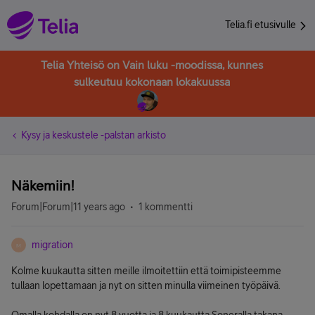
Telia.fi etusivulle
Telia Yhteisö on Vain luku -moodissa, kunnes
sulkeutuu kokonaan lokakuussa
Kysy ja keskustele -palstan arkisto
Näkemiin!
Forum|Forum|11 years ago
1 kommentti
migration
M
Kolme kuukautta sitten meille ilmoitettiin että toimipisteemme
tullaan lopettamaan ja nyt on sitten minulla viimeinen työpäivä.