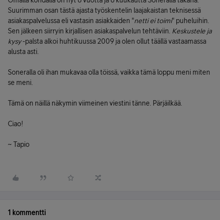
Omalla kohdalla on nyt 8 vuotta ja 8 kuukautta Soneralla takana.
Suurimman osan tästä ajasta työskentelin laajakaistan teknisessä
asiakaspalvelussa eli vastasin asiakkaiden "
netti ei toimi
" puheluihin.
Sen jälkeen siirryin kirjallisen asiakaspalvelun tehtäviin.
Keskustele ja
kysy
-palsta alkoi huhtikuussa 2009 ja olen ollut täällä vastaamassa
alusta asti.
Soneralla oli ihan mukavaa olla töissä, vaikka tämä loppu meni miten
se meni.
Tämä on näillä näkymin viimeinen viestini tänne. Pärjäilkää.
Ciao!
~ Tapio
1 kommentti