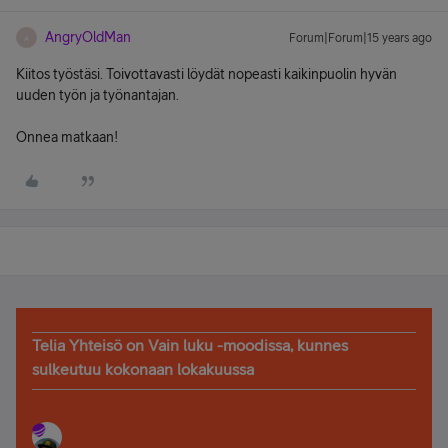
AngryOldMan
Forum|Forum|15 years ago
A
Kiitos työstäsi. Toivottavasti löydät nopeasti kaikinpuolin hyvän
uuden työn ja työnantajan.
Onnea matkaan!
Telia Yhteisö on Vain luku -moodissa, kunnes
sulkeutuu kokonaan lokakuussa