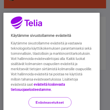
Älä jää paitsi – osallistu ja voita!
Tilaa Telian uutiskirje ja olet mukana arvonnassa.
Käytämme sivustollamme evästeitä
Samalla saat parhaat asiakasedut suoraan
Käytämme sivustollamme evästeitä ja vastaavia
sähköpostiisi.
teknologioita käyttökokemuksen parantamiseksi sekä
toiminnallisiin, tilastollisiin ja markkinointitarkoituksiin.
Voit hallinnoida evästevalintojasi alla. Kaikki luokat
Tilaa nyt
sisältävät kolmansien osapuolien evästeitä ja
merkitsevät tietojen siirtämistä kolmansille osapuolille.
Voit hallinnoida evästeitä tai poistaa ne käytöstä
milloin tahansa evästeasetuksissa. Lisätietoja
evästeistä saat
evästeitä koskevasta
tietosuojaselosteestamme.
Käyttöehdot
Accessibility statement
Evästeasetukset