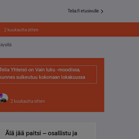
Telia.fi etusivulle
2 kuukautta sitten
äysillä
Telia Yhteisö on Vain luku -moodissa,
kunnes sulkeutuu kokonaan lokakuussa
2 kuukautta sitten
Älä jää paitsi – osallistu ja