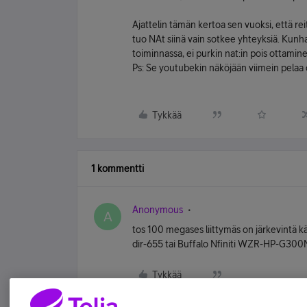
Ajattelin tämän kertoa sen vuoksi, että re
tuo NAt siinä vain sotkee yhteyksiä. Kunh
toiminnassa, ei purkin nat:in pois ottamine
Ps: Se youtubekin näköjään viimein pelaa 
Tykkää
1 kommentti
Anonymous
A
tos 100 megases liittymäs on järkevintä käy
dir-655 tai Buffalo Nfiniti WZR-HP-G300NH.
Tykkää