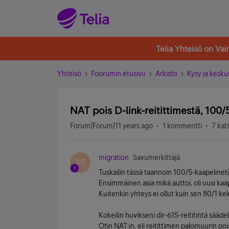
Telia Yhteisö on Va
Yhteisö
Foorumin etusivu
Arkisto
Kysy ja kesku
NAT pois D-link-reitittimestä, 100/5
Forum|Forum|11 years ago
1 kommentti
7 kat
migration
Savumerkittäjä
M
Tuskailin tässä taannoin 100/5-kaapelineti
Ensimmäinen asia mikä auttoi, oli uusi kaap
Kuitenkin yhteys ei ollut kuin sen 80/1 kek
Kokeilin huvikseni dir-615-reititintä sääde
Otin NAT:in, eli reitittimen palomuurin po