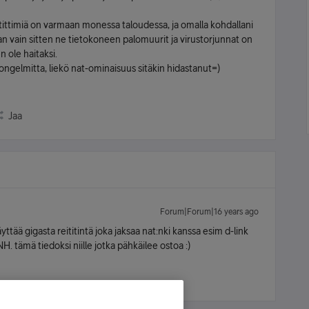
itittimiä on varmaan monessa taloudessa, ja omalla kohdallani
an vain sitten ne tietokoneen palomuurit ja virustorjunnat on
n ole haitaksi.
ongelmitta, liekö nat-ominaisuus sitäkin hidastanut=)
Jaa
Forum|Forum|16 years ago
ttää gigasta reititintä joka jaksaa nat:nki kanssa esim d-link
 tämä tiedoksi niille jotka pähkäilee ostoa :)