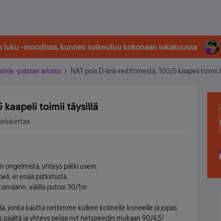
in luku -moodissa, kunnes sulkeutuu kokonaan lokakuussa
stele -palstan arkisto
NAT pois D-link-reitittimestä, 100/5 kaapeli toimii t
 kaapeli toimii täysillä
selukertaa
n ongelmista, yhteys pätki usein.
eli, ei enää pätkimistä.
simäärin, välillä putosi 30/1m
llä, jonka kautta nettimme kulkee kolmelle koneelle ja jopas:
is päältä ja yhteys pelaa nyt netspeedin mukaan 90/4,5!