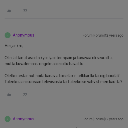
Anonymous
Forum|Forum|12 years ago
A
Hei jankro,
Olin laittanut asiasta kyselyä eteenpäin ja kanavaa oli seurattu,
mutta kuvailemaasi ongelmaa ei oltu havaittu.
Oletko testannut noita kanavia toisellakin telkkarilla tai digiboxilla?
Tuleeko ääni suoraan televisiosta tai tuleeko se vahvistimen kautta?
Anonymous
Forum|Forum|12 years ago
A