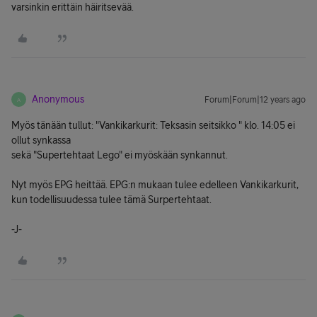
varsinkin erittäin häiritsevää.
Anonymous
Forum|Forum|12 years ago
A
Myös tänään tullut: "Vankikarkurit: Teksasin seitsikko " klo. 14:05 ei
ollut synkassa
sekä "Supertehtaat Lego" ei myöskään synkannut.
Nyt myös EPG heittää. EPG:n mukaan tulee edelleen Vankikarkurit,
kun todellisuudessa tulee tämä Surpertehtaat.
-J-