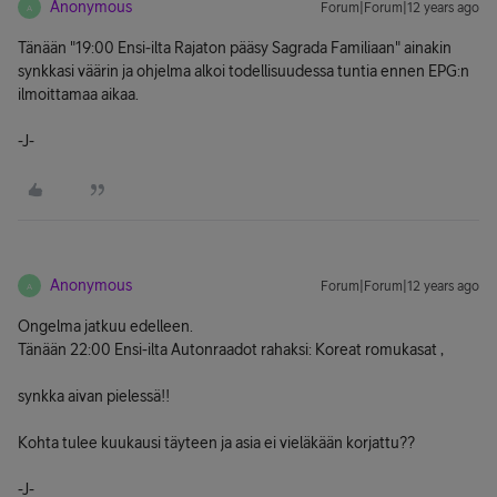
Anonymous
Forum|Forum|12 years ago
A
Tänään "19:00 Ensi-ilta Rajaton pääsy Sagrada Familiaan" ainakin
synkkasi väärin ja ohjelma alkoi todellisuudessa tuntia ennen EPG:n
ilmoittamaa aikaa.
-J-
Anonymous
Forum|Forum|12 years ago
A
Ongelma jatkuu edelleen.
Tänään 22:00 Ensi-ilta Autonraadot rahaksi: Koreat romukasat ,
synkka aivan pielessä!!
Kohta tulee kuukausi täyteen ja asia ei vieläkään korjattu??
-J-