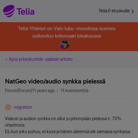
Telia.fi etusivulle
Telia Yhteisö on Vain luku -moodissa, kunnes
sulkeutuu kokonaan lokakuussa
Kysy ja keskustele -palstan arkisto
NatGeo video/audio synkka pielessä
Forum|Forum|11 years ago
11 kommenttia
migration
M
Videon ja audion synkka on ollut jo pitempään pielessä n. 70%
ohjelmista.
Eli, kun joku puhuu, ei kuva ja hänen äänensä ole samassa synkassa.