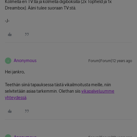
Kolmella eri TV:llä ja kolmella digiboksilla (2x Topfield ja 1x
Dreambox). Ääni tulee suoraan TV:stä.
-J-
Anonymous
Forum|Forum|12 years ago
A
Hei jankro,
Teethän siinä tapauksessa tästä vikailmoitusta meille, niin
selvitetään asiaa tarkemmin. Olethan siis
vikapalveluumme
yhteydessä
.