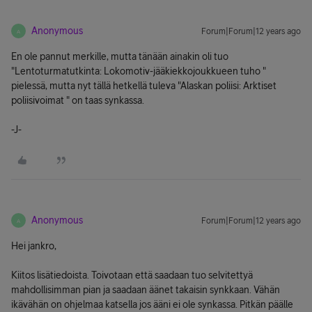
Anonymous
Forum|Forum|12 years ago
A
En ole pannut merkille, mutta tänään ainakin oli tuo
"Lentoturmatutkinta: Lokomotiv-jääkiekkojoukkueen tuho "
pielessä, mutta nyt tällä hetkellä tuleva "Alaskan poliisi: Arktiset
poliisivoimat " on taas synkassa.
-J-
Anonymous
Forum|Forum|12 years ago
A
Hei jankro,
Kiitos lisätiedoista. Toivotaan että saadaan tuo selvitettyä
mahdollisimman pian ja saadaan äänet takaisin synkkaan. Vähän
ikävähän on ohjelmaa katsella jos ääni ei ole synkassa. Pitkän päälle