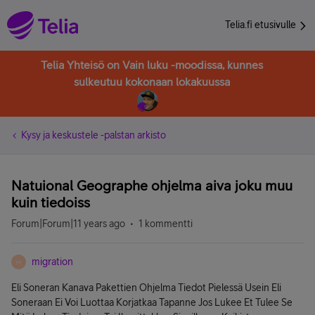
Telia.fi etusivulle
Telia Yhteisö on Vain luku -moodissa, kunnes
sulkeutuu kokonaan lokakuussa
Kysy ja keskustele -palstan arkisto
Natuional Geographe ohjelma aiva joku muu
kuin tiedoiss
Forum|Forum|11 years ago
1 kommentti
migration
M
Eli Soneran Kanava Pakettien Ohjelma Tiedot Pielessä Usein Eli
Soneraan Ei Voi Luottaa Korjatkaa Tapanne Jos Lukee Et Tulee Se