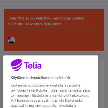
Telia Yhteisö on Vain luku -moodissa, kunnes
sulkeutuu kokonaan lokakuussa
Älä jää paitsi – osallistu ja voita!
Tilaa Telian uutiskirje ja olet mukana arvonnassa.
Käytämme sivustollamme evästeitä
Samalla saat parhaat asiakasedut suoraan
Käytämme sivustollamme evästeitä ja vastaavia
sähköpostiisi.
teknologioita käyttökokemuksen parantamiseksi sekä
toiminnallisiin, tilastollisiin ja markkinointitarkoituksiin.
Voit hallinnoida evästevalintojasi alla. Kaikki luokat
Tilaa nyt
sisältävät kolmansien osapuolien evästeitä ja