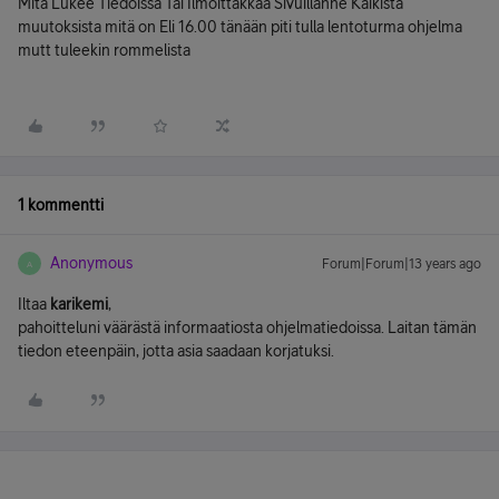
Mitä Lukee Tiedoissa Tai Ilmoittakkaa Sivuillanne Kaikista
muutoksista mitä on Eli 16.00 tänään piti tulla lentoturma ohjelma
mutt tuleekin rommelista
1 kommentti
Anonymous
Forum|Forum|13 years ago
A
Iltaa
karikemi
,
pahoitteluni väärästä informaatiosta ohjelmatiedoissa. Laitan tämän
tiedon eteenpäin, jotta asia saadaan korjatuksi.