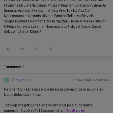
Pysähtelee Soitin Asiasta Neloselle Ja He Kertoivat Että Soneran
Ongelma Eli Ei Heillä Saniub Philipsin Maahantuoja Sanoi Samaa Ja
Soneran Asentaja On Käynnyt Tällä Viikolla Eikä Vika Ole
Korjaantunutm Käynnin Jälkeen Omassa Telkussa Olevalla
Singaalimittarilla Nelonen Hd Tila Näyttää Singaalin Voimakkuus on
0 Muilla kanavilla Lukemat Normaaleja Ja Näkyvät Voisko Saada
Selvyyttä Asiaan Kiitos ?
1 kommentti
Anonymous
Forum|Forum|15 years ago
A
Nelonen HD - kanavalla ei ole tiedossa olevaa ongelmaa Soneran
kaapelitelevisioverkossa.
Jos ongelma jatkuu, tee siitä vikailmoitus joko puhelimitse
numeroon 0206 90101 (mpm/pvm) tai
TV-palvelujen