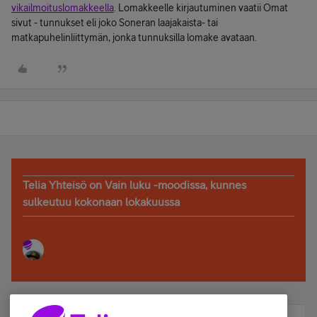
vikailmoituslomakkeella
. Lomakkeelle kirjautuminen vaatii Omat
sivut - tunnukset eli joko Soneran laajakaista- tai
matkapuhelinliittymän, jonka tunnuksilla lomake avataan.
Telia Yhteisö on Vain luku -moodissa, kunnes
sulkeutuu kokonaan lokakuussa