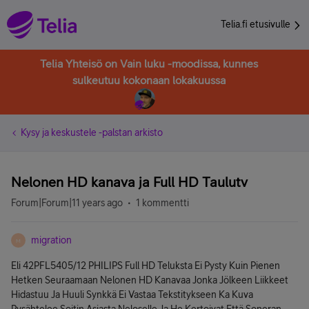
Telia.fi etusivulle
Telia Yhteisö on Vain luku -moodissa, kunnes
sulkeutuu kokonaan lokakuussa
Kysy ja keskustele -palstan arkisto
Nelonen HD kanava ja Full HD Taulutv
Forum|Forum|11 years ago
1 kommentti
migration
M
Eli 42PFL5405/12 PHILIPS Full HD Teluksta Ei Pysty Kuin Pienen
Hetken Seuraamaan Nelonen HD Kanavaa Jonka Jölkeen Liikkeet
Hidastuu Ja Huuli Synkkä Ei Vastaa Tekstitykseen Ka Kuva