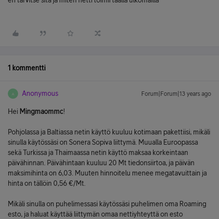
en tarvitse sitä ja miten netti toimii täällä ulkomailla
1 kommentti
Anonymous
Forum|Forum|13 years ago
A
Hei
Mingmaommc
!
Pohjolassa ja Baltiassa netin käyttö kuuluu kotimaan pakettiisi, mikäli
sinulla käytössäsi on Sonera Sopiva liittymä. Muualla Euroopassa
sekä Turkissa ja Thaimaassa netin käyttö maksaa korkeintaan
päivähinnan. Päivähintaan kuuluu 20 Mt tiedonsiirtoa, ja päivän
maksimihinta on 6,03. Muuten hinnoitelu menee megatavuittain ja
hinta on tällöin 0,56 €/Mt.
Mikäli sinulla on puhelimessasi käytössäsi puhelimen oma Roaming
esto, ja haluat käyttää liittymän omaa nettiyhteyttä on esto