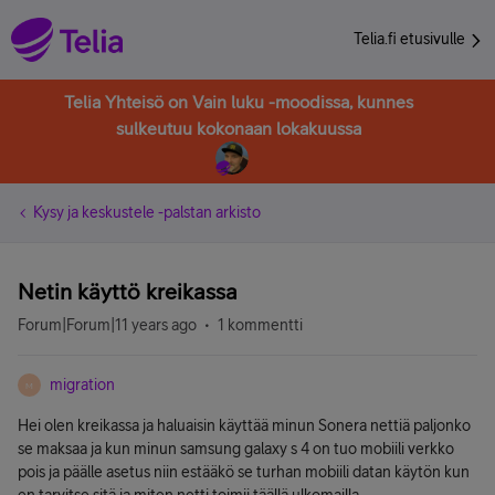
Telia.fi etusivulle
Telia Yhteisö on Vain luku -moodissa, kunnes
sulkeutuu kokonaan lokakuussa
Kysy ja keskustele -palstan arkisto
Netin käyttö kreikassa
Forum|Forum|11 years ago
1 kommentti
migration
M
Hei olen kreikassa ja haluaisin käyttää minun Sonera nettiä paljonko
se maksaa ja kun minun samsung galaxy s 4 on tuo mobiili verkko
pois ja päälle asetus niin estääkö se turhan mobiili datan käytön kun