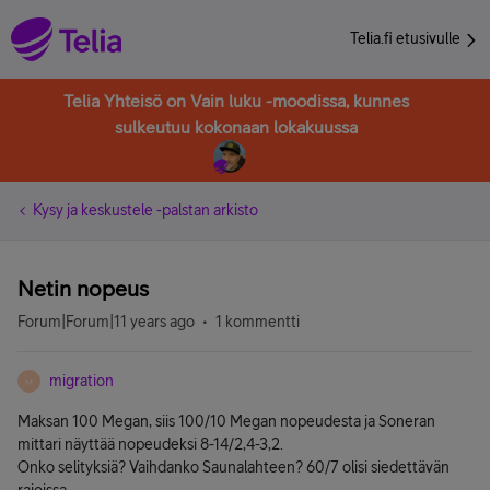
Telia.fi etusivulle
Telia Yhteisö on Vain luku -moodissa, kunnes
sulkeutuu kokonaan lokakuussa
Kysy ja keskustele -palstan arkisto
Netin nopeus
Forum|Forum|11 years ago
1 kommentti
migration
M
Maksan 100 Megan, siis 100/10 Megan nopeudesta ja Soneran
mittari näyttää nopeudeksi 8-14/2,4-3,2.
Onko selityksiä? Vaihdanko Saunalahteen? 60/7 olisi siedettävän