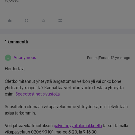
rajoissa.
1 kommentti
Anonymous
Forum|Forum|12 years ago
A
Hei Jortavi,
Oletko mitannut yhteyttä langattoman verkon yli vai onko kone
yhdistetty kaapelilla? Kannattaa vertailun vuoksi testata yhteyttä
esim.
Speedtest.net sivustolla
.
Suosittelen olemaan vikapalveluumme yhteydessä, niin selvitetään
asiaa tarkemmin.
Voit jättää vikailmoituksen
palvelupyyntölomakkeella
tai soittamalla
vikapalveluun 0206 90101, ma-pe 8-20, la 9-16.30.