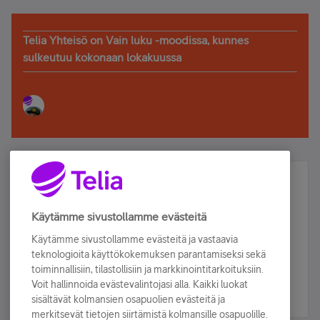
Telia Yhteisö on Vain luku -moodissa, kunnes
sulkeutuu kokonaan lokakuussa
Älä jää paitsi – osallistu ja voita!
Tilaa Telian uutiskirje ja olet mukana arvonnassa.
Käytämme sivustollamme evästeitä
Samalla saat parhaat asiakasedut suoraan
Käytämme sivustollamme evästeitä ja vastaavia
sähköpostiisi.
teknologioita käyttökokemuksen parantamiseksi sekä
toiminnallisiin, tilastollisiin ja markkinointitarkoituksiin.
Voit hallinnoida evästevalintojasi alla. Kaikki luokat
Tilaa nyt
sisältävät kolmansien osapuolien evästeitä ja
merkitsevät tietojen siirtämistä kolmansille osapuolille.