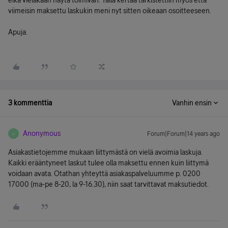
eikä vieläkään näytä toimivan. Tällä kertaa tarkistettiin myös että
viimeisin maksettu laskukin meni nyt sitten oikeaan osoitteeseen.
Apuja.
3 kommenttia
Vanhin ensin
Anonymous
Forum|Forum|14 years ago
A
Asiakastietojemme mukaan liittymästä on vielä avoimia laskuja.
Kaikki erääntyneet laskut tulee olla maksettu ennen kuin liittymä
voidaan avata. Otathan yhteyttä asiakaspalveluumme p. 0200
17000 (ma-pe 8-20, la 9-16.30), niin saat tarvittavat maksutiedot.