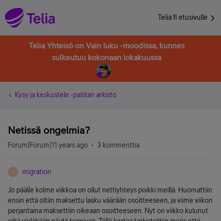
Telia.fi etusivulle
Telia Yhteisö on Vain luku -moodissa, kunnes
sulkeutuu kokonaan lokakuussa
Kysy ja keskustele -palstan arkisto
Netissä ongelmia?
Forum|Forum|11 years ago
3 kommenttia
migration
M
Jo päälle kolme viikkoa on ollut nettiyhteys poikki meillä. Huomattiin
ensin että oltiin maksettu lasku väärään osoitteeseen, ja viime viikon
perjantaina maksettiin oikeaan osoitteeseen. Nyt on viikko kulunut