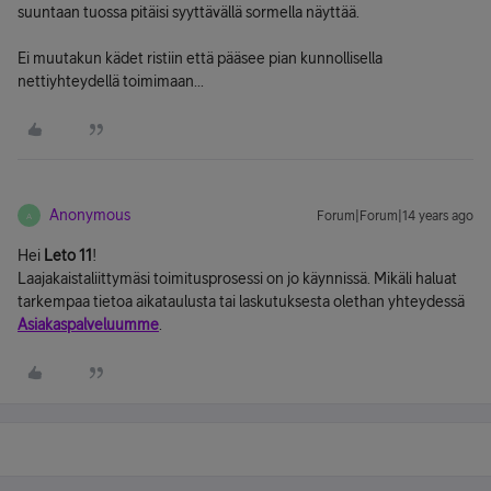
suuntaan tuossa pitäisi syyttävällä sormella näyttää.
Ei muutakun kädet ristiin että pääsee pian kunnollisella
nettiyhteydellä toimimaan...
Anonymous
Forum|Forum|14 years ago
A
Hei
Leto 11
!
Laajakaistaliittymäsi toimitusprosessi on jo käynnissä. Mikäli haluat
tarkempaa tietoa aikataulusta tai laskutuksesta olethan yhteydessä
Asiakaspalveluumme
.