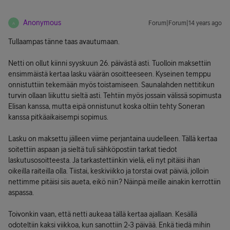
Anonymous
Forum|Forum|14 years ago
A
Tullaampas tänne taas avautumaan.
Netti on ollut kiinni syyskuun 26. päivästä asti. Tuolloin maksettiin
ensimmäistä kertaa lasku väärän osoitteeseen. Kyseinen temppu
onnistuttiin tekemään myös toistamiseen. Saunalahden nettitikun
turvin ollaan liikuttu sieltä asti. Tehtiin myös jossain välissä sopimusta
Elisan kanssa, mutta eipä onnistunut koska oltiin tehty Soneran
kanssa pitkäaikaisempi sopimus.
Lasku on maksettu jälleen viime perjantaina uudelleen. Tällä kertaa
soitettiin aspaan ja sieltä tuli sähköpostiin tarkat tiedot
laskutusosoitteesta. Ja tarkastettiinkin vielä, eli nyt pitäisi ihan
oikeilla raiteilla olla. Tiistai, keskiviikko ja torstai ovat päiviä, jolloin
nettimme pitäisi siis aueta, eikö niin? Näinpä meille ainakin kerrottiin
aspassa.
Toivonkin vaan, että netti aukeaa tällä kertaa ajallaan. Kesällä
odoteltiin kaksi viikkoa, kun sanottiin 2-3 päivää. Enkä tiedä mihin