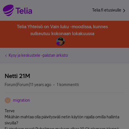
Telia.fi etusivulle
Telia Yhteisö on Vain luku -moodissa, kunnes
sulkeutuu kokonaan lokakuussa
Kysy ja keskustele -palstan arkisto
Netti 21M
Forum|Forum|11 years ago
1 kommentti
migration
M
Terve
Mikähän mahtaa olla päivitysväli netin käytön rajalla omilla hallinta
sivuilla?