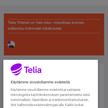
Telia Yhteisö on Vain luku -moodissa, kunnes
sulkeutuu kokonaan lokakuussa
Älä jää paitsi – osallistu ja voita!
Tilaa Telian uutiskirje ja olet mukana arvonnassa.
Käytämme sivustollamme evästeitä
Samalla saat parhaat asiakasedut suoraan
Käytämme sivustollamme evästeitä ja vastaavia
sähköpostiisi.
teknologioita käyttökokemuksen parantamiseksi sekä
toiminnallisiin, tilastollisiin ja markkinointitarkoituksiin.
Voit hallinnoida evästevalintojasi alla. Kaikki luokat
Tilaa nyt