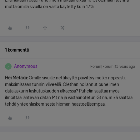
Ei ainakaan reaali.Puhelimen mukaan alkaa 10 Gt olemaan täynnä
mutta omilla sivuilla on vasta käytetty kuin 17%.
1 kommentti
Anonymous
Forum|Forum|13 years ago
A
Hei Metaxa:
Omille sivuille nettikäyttö päivittyy melko nopeasti,
maksimissaan tunnin viiveellä. Olethan nollannut puhelimen
datalaskurin laskutuskauden alkaessa? Puhelin saattaa myös
ilmoittaa lähtevän datan Mt:na ja vastaanotetun Gt:na, mikä saattaa
tehdä yhteenlaskemisesta hieman haasteellisempaa.