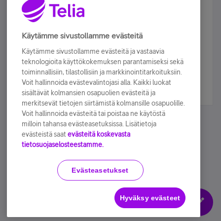
Älä jää paitsi – osallistu ja voita!
Tilaa Telian uutiskirje ja olet mukana arvonnassa.
Käytämme sivustollamme evästeitä
Samalla saat parhaat asiakasedut suoraan
Käytämme sivustollamme evästeitä ja vastaavia
sähköpostiisi.
teknologioita käyttökokemuksen parantamiseksi sekä
toiminnallisiin, tilastollisiin ja markkinointitarkoituksiin.
Voit hallinnoida evästevalintojasi alla. Kaikki luokat
Tilaa nyt
sisältävät kolmansien osapuolien evästeitä ja
merkitsevät tietojen siirtämistä kolmansille osapuolille.
Voit hallinnoida evästeitä tai poistaa ne käytöstä
milloin tahansa evästeasetuksissa. Lisätietoja
evästeistä saat
evästeitä koskevasta
tietosuojaselosteestamme.
Käyttöehdot
Accessibility statement
Evästeasetukset
Hyväksy evästeet
Evästeasetukset