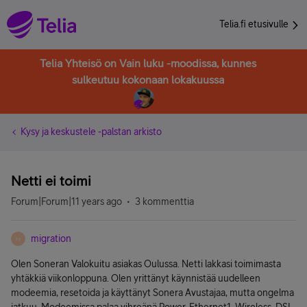
Telia.fi etusivulle
Telia Yhteisö on Vain luku -moodissa, kunnes
sulkeutuu kokonaan lokakuussa
Kysy ja keskustele -palstan arkisto
Netti ei toimi
Forum|Forum|11 years ago
3 kommenttia
migration
M
Olen Soneran Valokuitu asiakas Oulussa. Netti lakkasi toimimasta
yhtäkkiä viikonloppuna. Olen yrittänyt käynnistää uudelleen
modeemia, resetoida ja käyttänyt Sonera Avustajaa, mutta ongelma