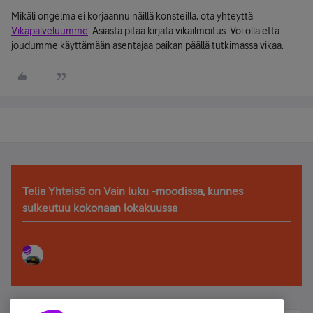
Mikäli ongelma ei korjaannu näillä konsteilla, ota yhteyttä
Vikapalveluumme
. Asiasta pitää kirjata vikailmoitus. Voi olla että
joudumme käyttämään asentajaa paikan päällä tutkimassa vikaa.
Telia Yhteisö on Vain luku -moodissa, kunnes
sulkeutuu kokonaan lokakuussa