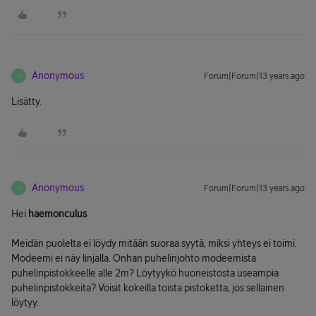
Anonymous
Forum|Forum|13 years ago
A
Lisätty.
Anonymous
Forum|Forum|13 years ago
A
Hei
haemonculus
Meidän puolelta ei löydy mitään suoraa syytä, miksi yhteys ei toimi.
Modeemi ei näy linjalla. Onhan puhelinjohto modeemista
puhelinpistokkeelle alle 2m? Löytyykö huoneistosta useampia
puhelinpistokkeita? Voisit kokeilla toista pistoketta, jos sellainen
löytyy.