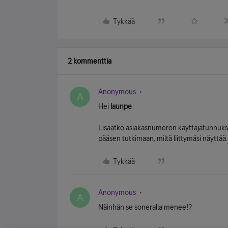
Tykkää
2 kommenttia
Anonymous
A
Hei
launpe
Lisäätkö asiakasnumeron käyttäjätunnuksen
pääsen tutkimaan, miltä liittymäsi näyttää.
Tykkää
Anonymous
A
Näinhän se soneralla menee!?