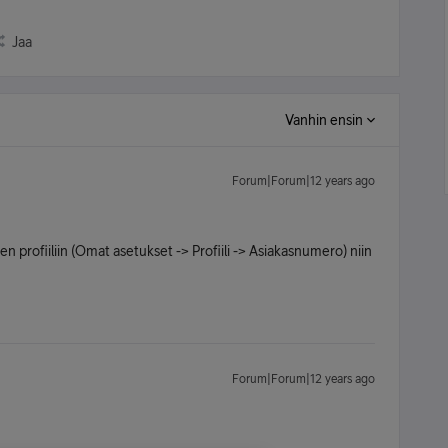
Jaa
Vanhin ensin
Forum|Forum|12 years ago
 profiiliin (Omat asetukset -> Profiili -> Asiakasnumero) niin
Forum|Forum|12 years ago