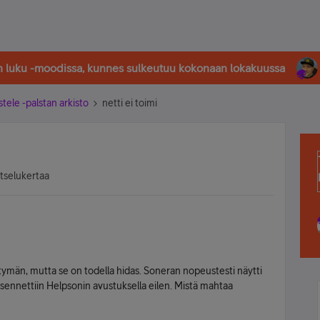
in luku -moodissa, kunnes sulkeutuu kokonaan lokakuussa
stele -palstan arkisto
netti ei toimi
atselukertaa
tymän, mutta se on todella hidas. Soneran nopeustesti näytti
ennettiin Helpsonin avustuksella eilen. Mistä mahtaa