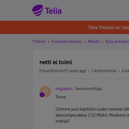
Telia Yhteisö on Va
Yhteisö
Foorumin etusivu
Arkisto
Kysy ja kesku
netti ei toimi
Forum|Forum|11 years ago
2 kommenttia
6 k
migration
Savumerkittäjä
M
Terve.
Otimme juuri käyttöön uuden soneran liit
latausnopeudeksi 2.02 Mbit/s. Modeemi as
mättää?