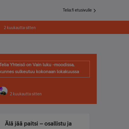
Telia.fi etusivulle
2 kuukautta sitten
Telia Yhteisö on Vain luku -moodissa,
kunnes sulkeutuu kokonaan lokakuussa
2 kuukautta sitten
Älä jää paitsi – osallistu ja