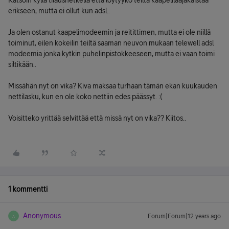
Katsoin kyllä tilaushetkellä että löytyykö teiltä kaapelilaajakaistaa
erikseen, mutta ei ollut kun adsl..
Ja olen ostanut kaapelimodeemin ja reitittimen, mutta ei ole niillä
toiminut, eilen kokeilin teiltä saaman neuvon mukaan telewell adsl
modeemia jonka kytkin puhelinpistokkeeseen, mutta ei vaan toimi
siltikään..
Missähän nyt on vika? Kiva maksaa turhaan tämän ekan kuukauden
nettilasku, kun en ole koko nettiin edes päässyt. :(
Voisitteko yrittää selvittää että missä nyt on vika?? Kiitos..
1 kommentti
Anonymous
Forum|Forum|12 years ago
A