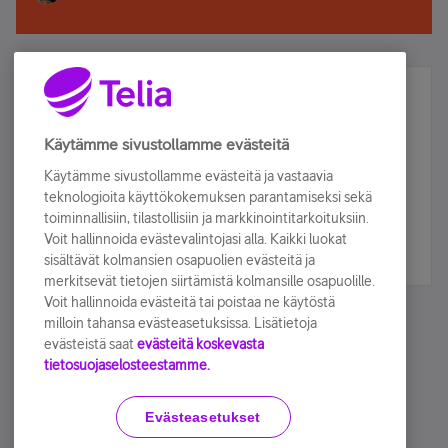
Älä jää paitsi – osallistu ja voita!
Tilaa Telian uutiskirje ja olet mukana arvonnassa.
Käytämme sivustollamme evästeitä
Samalla saat parhaat asiakasedut suoraan
Käytämme sivustollamme evästeitä ja vastaavia
sähköpostiisi.
teknologioita käyttökokemuksen parantamiseksi sekä
toiminnallisiin, tilastollisiin ja markkinointitarkoituksiin.
Voit hallinnoida evästevalintojasi alla. Kaikki luokat
Tilaa nyt
sisältävät kolmansien osapuolien evästeitä ja
merkitsevät tietojen siirtämistä kolmansille osapuolille.
Voit hallinnoida evästeitä tai poistaa ne käytöstä
milloin tahansa evästeasetuksissa. Lisätietoja
evästeistä saat
evästeitä koskevasta
tietosuojaselosteestamme.
Käyttöehdot
Accessibility statement
Evästeasetukset