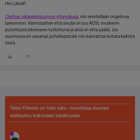
Hei LatvaP,
Olethan vikapalveluumme yhteydessä
, niin selvitellään ongelmaa
tarkemmin. Varmistathan että sinulla on tuo ADSL modeemi
puhelinpistokkeeseen kytkettynä ja siinä on virta päällä. Jos
asunnossa on useampi puhelinpistoke niin kannattaa testata kaikista
niistä.
Telia Yhteisö on Vain luku -moodissa, kunnes
sulkeutuu kokonaan lokakuussa