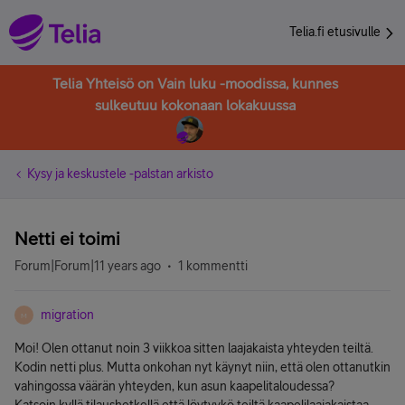
Telia.fi etusivulle
Telia Yhteisö on Vain luku -moodissa, kunnes
sulkeutuu kokonaan lokakuussa
Kysy ja keskustele -palstan arkisto
Netti ei toimi
Forum|Forum|11 years ago
1 kommentti
migration
M
Moi! Olen ottanut noin 3 viikkoa sitten laajakaista yhteyden teiltä.
Kodin netti plus. Mutta onkohan nyt käynyt niin, että olen ottanutkin
vahingossa väärän yhteyden, kun asun kaapelitaloudessa?