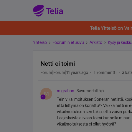
Telia Yhteisö on Va
Yhteisö
Foorumin etusivu
Arkisto
Kysy ja kesku
Netti ei toimi
Forum|Forum|11 years ago
1 kommentti
3 kat
migration
Savumerkittäjä
M
Tein vikailmoituksen Soneran netistä, koska
että liittymä on korjattu!? Vaikka netti ei e
vikailmoituksen sen takia, että voisin pur
Laajaskaista ei vaan toimi kunnolla minun
vikailmoituksesta ei ollut hyötyä?