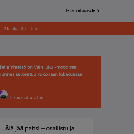
Telia.fi etusivulle
2 kuukautta sitten
Telia Yhteisö on Vain luku -moodissa,
kunnes sulkeutuu kokonaan lokakuussa
2 kuukautta sitten
Älä jää paitsi – osallistu ja