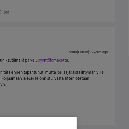
Jaa
Forum|Forum|15 years ago
luun käytämällä
palvelupyyntölomaketta
.
on tätä ennen tapahtunut, mutta jos laajakaistaliittymän vika
n korjaamaan ja ellei se onnistu, vasta sitten otetaan
yyn.