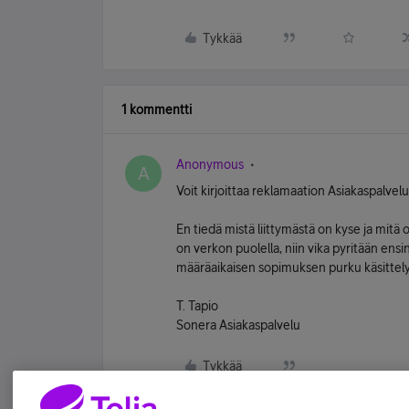
Tykkää
1 kommentti
Anonymous
A
Voit kirjoittaa reklamaation Asiakaspalve
En tiedä mistä liittymästä on kyse ja mitä 
on verkon puolella, niin vika pyritään ensi
määräaikaisen sopimuksen purku käsittel
T. Tapio
Sonera Asiakaspalvelu
Tykkää