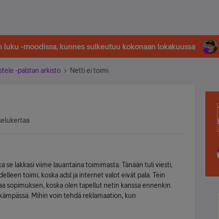
in luku -moodissa, kunnes sulkeutuu kokonaan lokakuussa
stele -palstan arkisto
Netti ei toimi
selukertaa
 se lakkasi viime lauantaina toimimasta. Tänään tuli viesti,
delleen toimi, koska adsl ja internet valot eivät pala. Tein
kaa sopimuksen, koska olen tapellut netin kanssa ennenkin.
 kämpässä. Mihin voin tehdä reklamaation, kun