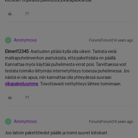
kiitokset nopeasta palvelusta jokatapauksessa.
Anonymous
Forum|Forum|14 years ago
A
Elmeri12345
: Asetusten pitäisi kyllä olla oikein. Tarkista vielä
matkapuhelinverkon asetuksista, että pakettidata on päällä.
Kannattaa myös käyttää puhelimesta virrat pois. Tarvittaessa voit
testata toimiiko liittymäsi internetyhteys toisessa puhelimessa. Jos
näistä ei ole apua, niin kannattaa olla yhteydessä suoraan
vikapalveluumme
. Toivottavasti nettiyhteys lähtee toimimaan.
Anonymous
Forum|Forum|14 years ago
A
Joo laitoin pakettitiedot päälle ja toimii suuret kiitokset.