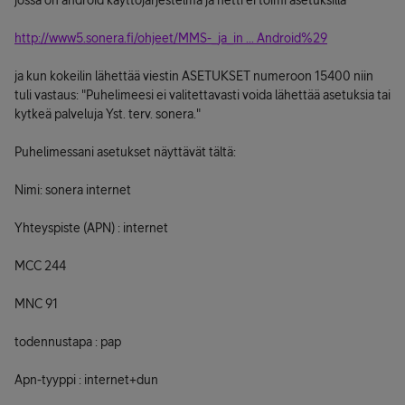
jossa on android käyttöjärjestelmä ja netti ei toimi asetuksilla
http://www5.sonera.fi/ohjeet/MMS-_ja_in ... Android%29
ja kun kokeilin lähettää viestin ASETUKSET numeroon 15400 niin
tuli vastaus: "Puhelimeesi ei valitettavasti voida lähettää asetuksia tai
kytkeä palveluja Yst. terv. sonera."
Puhelimessani asetukset näyttävät tältä:
Nimi: sonera internet
Yhteyspiste (APN) : internet
MCC 244
MNC 91
todennustapa : pap
Apn-tyyppi : internet+dun