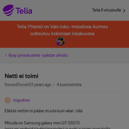
Telia.fi etusivulle
Telia Yhteisö on Vain luku -moodissa, kunnes
sulkeutuu kokonaan lokakuussa
Kysy ja keskustele -palstan arkisto
Netti ei toimi
Forum|Forum|11 years ago
4 kommenttia
migration
M
Elikkäs nettiin ei pääse muuta kuin wlan. nilla
MInulla on Samsung galaxy mini GT-S5570