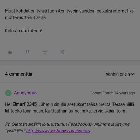
Muut kohdat on tyhjiä tuon Apn tyypin vaihdoin pelkäksi internetiksi
muttei auttanut asiaa
Kiitos jo etukäteen!
4 kommenttia
Vanhin ensin
Anonymous
Forum|Forum|14 years ago
A
Hei
Elmeri12345
: Lähetin sinulle asetukset täältä meiltä. Testaa niillä
lähteekö toimimaan. Kuittaathan tänne, mikäli ei vieläkään toimi.
Ps. Olethan sinäkin jo tutustunut Facebook-sivuihimme ja liittynyt
tykkääjiin?
http://www.facebook.com/sonera