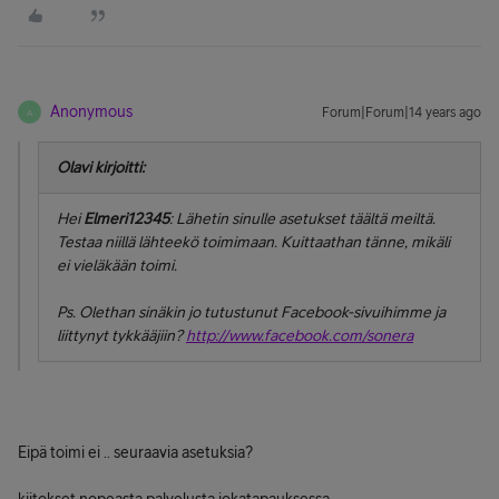
Anonymous
Forum|Forum|14 years ago
A
Olavi kirjoitti:
Hei
Elmeri12345
: Lähetin sinulle asetukset täältä meiltä.
Testaa niillä lähteekö toimimaan. Kuittaathan tänne, mikäli
ei vieläkään toimi.
Ps. Olethan sinäkin jo tutustunut Facebook-sivuihimme ja
liittynyt tykkääjiin?
http://www.facebook.com/sonera
Eipä toimi ei .. seuraavia asetuksia?