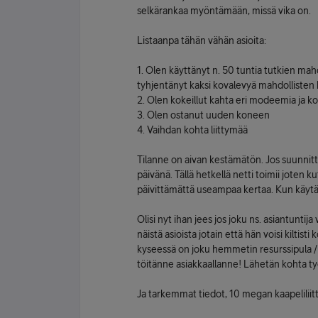
selkärankaa myöntämään, missä vika on.
Listaanpa tähän vähän asioita:
1. Olen käyttänyt n. 50 tuntia tutkien mah
tyhjentänyt kaksi kovalevyä mahdollisten h
2. Olen kokeillut kahta eri modeemia ja ko
3. Olen ostanut uuden koneen
4. Vaihdan kohta liittymää
Tilanne on aivan kestämätön. Jos suunnitte
päivänä. Tällä hetkellä netti toimii joten k
päivittämättä useampaa kertaa. Kun käytän
Olisi nyt ihan jees jos joku ns. asiantuntij
näistä asioista jotain että hän voisi kilti
kyseessä on joku hemmetin resurssipula / 
töitänne asiakkaallanne! Lähetän kohta työ
Ja tarkemmat tiedot, 10 megan kaapelili