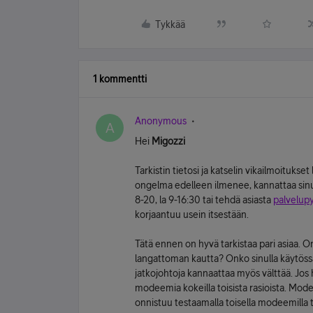
Tykkää
1 kommentti
Anonymous
A
Hei
Migozzi
Tarkistin tietosi ja katselin vikailmoitukset
ongelma edelleen ilmenee, kannattaa sin
8-20, la 9-16:30 tai tehdä asiasta
palvelup
korjaantuu usein itsestään.
Tätä ennen on hyvä tarkistaa pari asiaa.
langattoman kautta? Onko sinulla käytössä 
jatkojohtoja kannaattaa myös välttää. Jos
modeemia kokeilla toisista rasioista. Mod
onnistuu testaamalla toisella modeemilla