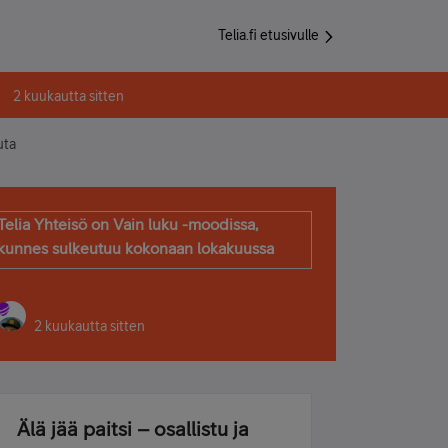
Telia.fi etusivulle
2 kuukautta sitten
uta
Telia Yhteisö on Vain luku -moodissa,
kunnes sulkeutuu kokonaan lokakuussa
2 kuukautta sitten
Älä jää paitsi – osallistu ja