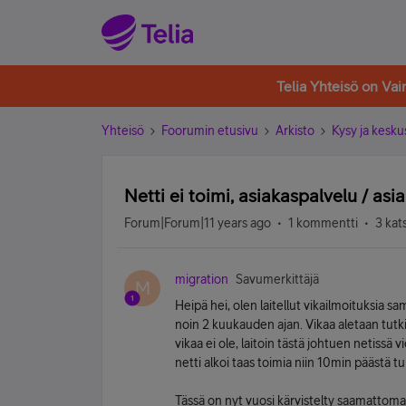
Telia Yhteisö on Va
Yhteisö
Foorumin etusivu
Arkisto
Kysy ja kesku
Netti ei toimi, asiakaspalvelu / asia
Forum|Forum|11 years ago
1 kommentti
3 kat
migration
Savumerkittäjä
M
Heipä hei, olen laitellut vikailmoituksia sa
noin 2 kuukauden ajan. Vikaa aletaan tutki
vikaa ei ole, laitoin tästä johtuen netissä vi
netti alkoi taas toimia niin 10min päästä tuli 
Tässä on nyt vuosi kärvistelty saamattoma