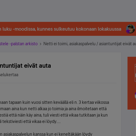
in luku -moodissa, kunnes sulkeutuu kokonaan lokakuussa
stele -palstan arkisto
Netti ei toimi, asiakaspalvelu / asiantuntijat eivät a
ntuntijat eivät auta
selukertaa
maan tapaan kuin vuosi sitten keväällä eli n. 3 kertaa viikossa
maan aina kun netti alkaa jo toimia ja aina ilmoitetaan että
estiä että näin käy aina, tuli viesti että vikaa tutkitaan ja kun
tekstiviesti että vikaa ei löydy.....
n asiakaspalvelun kanssa kun ei keneltäkään löydy