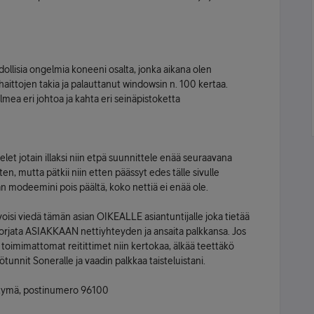
dollisia ongelmia koneeni osalta, jonka aikana olen
aittojen takia ja palauttanut windowsin n. 100 kertaa.
lmea eri johtoa ja kahta eri seinäpistoketta
let jotain illaksi niin etpä suunnittele enää seuraavana
uten, mutta pätkii niin etten päässyt edes tälle sivulle
 modeemini pois päältä, koko nettiä ei enää ole.
a voisi viedä tämän asian OIKEALLE asiantuntijalle joka tietää
sti korjata ASIAKKAAN nettiyhteyden ja ansaita palkkansa. Jos
toimimattomat reitittimet niin kertokaa, älkää teettäkö
tunnit Soneralle ja vaadin palkkaa taisteluistani.
ittymä, postinumero 96100