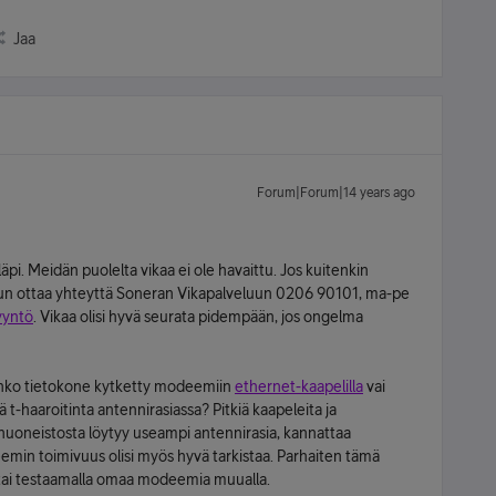
Jaa
Forum|Forum|14 years ago
 läpi. Meidän puolelta vikaa ei ole havaittu. Jos kuitenkin
un ottaa yhteyttä Soneran Vikapalveluun 0206 90101, ma-pe
yyntö
. Vikaa olisi hyvä seurata pidempään, jos ongelma
 Onko tietokone kytketty modeemiin
ethernet-kaapelilla
vai
t-haaroitinta antennirasiassa? Pitkiä kaapeleita ja
 huoneistosta löytyy useampi antennirasia, kannattaa
eemin toimivuus olisi myös hyvä tarkistaa. Parhaiten tämä
 tai testaamalla omaa modeemia muualla.