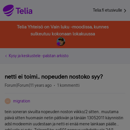
Telia.fi etusivulle
Telia Yhteisö on Vain luku -moodissa, kunnes
sulkeutuu kokonaan lokakuussa
Kysy ja keskustele -palstan arkisto
netti ei toimi.. nopeuden nostoko syy?
Forum|Forum|11 years ago
1 kommentti
migration
M
tein soneran sivuilta nopeuden noston viikko/2 sitten.. muutama
päivä sitten huomasin netin pätkivän ja tänään 13052011 käynnistin
adsl modeemin uudestaan ja netti ei enää mene lainkaan päälle...