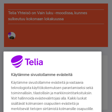
Telia Yhteisö on Vain luku -moodissa, kunnes
sulkeutuu kokonaan lokakuussa
Älä jää paitsi – osallistu ja voita!
Tilaa Telian uutiskirje ja olet mukana arvonnassa.
Käytämme sivustollamme evästeitä
Samalla saat parhaat asiakasedut suoraan
Käytämme sivustollamme evästeitä ja vastaavia
sähköpostiisi.
teknologioita käyttökokemuksen parantamiseksi sekä
toiminnallisiin, tilastollisiin ja markkinointitarkoituksiin.
Voit hallinnoida evästevalintojasi alla. Kaikki luokat
Tilaa nyt
sisältävät kolmansien osapuolien evästeitä ja
merkitsevät tietojen siirtämistä kolmansille osapuolille.