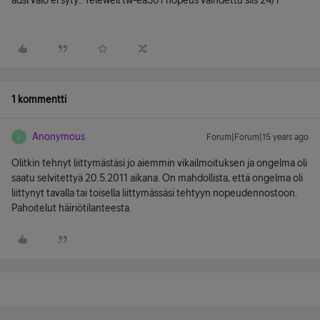
adsl valo ei syty.. Telewell tw-ea501 nopeus vaihdettu siis 24/1
1 kommentti
Anonymous
Forum|Forum|15 years ago
A
Olitkin tehnyt liittymästäsi jo aiemmin vikailmoituksen ja ongelma oli
saatu selvitettyä 20.5.2011 aikana. On mahdollista, että ongelma oli
liittynyt tavalla tai toisella liittymässäsi tehtyyn nopeudennostoon.
Pahoitelut häiriötilanteesta.