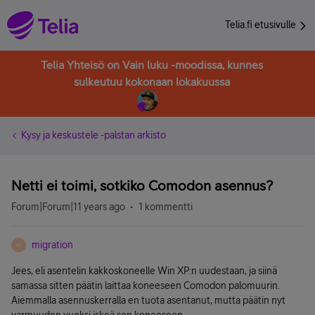
Telia.fi etusivulle
Telia Yhteisö on Vain luku -moodissa, kunnes
sulkeutuu kokonaan lokakuussa
Kysy ja keskustele -palstan arkisto
Netti ei toimi, sotkiko Comodon asennus?
Forum|Forum|11 years ago
1 kommentti
migration
M
Jees, eli asentelin kakkoskoneelle Win XP:n uudestaan, ja siinä
samassa sitten päätin laittaa koneeseen Comodon palomuurin.
Aiemmalla asennuskerralla en tuota asentanut, mutta päätin nyt