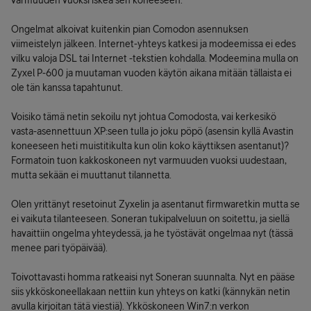
varmuuden vuoksi iskeä sen koneeseen.
Ongelmat alkoivat kuitenkin pian Comodon asennuksen
viimeistelyn jälkeen. Internet-yhteys katkesi ja modeemissa ei edes
vilku valoja DSL tai Internet -tekstien kohdalla. Modeemina mulla on
Zyxel P-600 ja muutaman vuoden käytön aikana mitään tällaista ei
ole tän kanssa tapahtunut.
Voisiko tämä netin sekoilu nyt johtua Comodosta, vai kerkesikö
vasta-asennettuun XP:seen tulla jo joku pöpö (asensin kyllä Avastin
koneeseen heti muistitikulta kun olin koko käyttiksen asentanut)?
Formatoin tuon kakkoskoneen nyt varmuuden vuoksi uudestaan,
mutta sekään ei muuttanut tilannetta.
Olen yrittänyt resetoinut Zyxelin ja asentanut firmwaretkin mutta se
ei vaikuta tilanteeseen. Soneran tukipalveluun on soitettu, ja siellä
havaittiin ongelma yhteydessä, ja he työstävät ongelmaa nyt (tässä
menee pari työpäivää).
Toivottavasti homma ratkeaisi nyt Soneran suunnalta. Nyt en pääse
siis ykköskoneellakaan nettiin kun yhteys on katki (kännykän netin
avulla kirjoitan tätä viestiä). Ykköskoneen Win7:n verkon