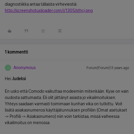
diagnostiikka antaa tällaista virheviestiä:
http://screenshotuploader.com/i/1305/sthcj.png
1 kommentti
Anonymous
Forum|Forum|13 years ago
A
Hei
Judeksi
En usko että Comodo vaikuttaa modeemiin mitenkään. Kyse on vain
oudosta sattumasta. Eli olit jättänyt asiasta jo vikailmoituksen.
Yhteys saadaan varmasti toimimaan kunhan vika on tutkittu. Voit
lisätä asiakasnumerosi käyttäjätunnuksen profiiliin (Omat asetukset
-> Profiili -> Asiakasnumero) niin voin tarkistaa, missä vaiheessa
vikailmoitus on menossa.