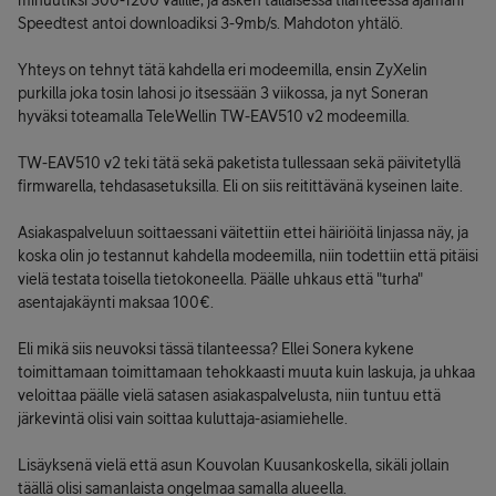
minuutiksi 300-1200 välille, ja äsken tällaisessa tilanteessa ajamani
Speedtest antoi downloadiksi 3-9mb/s. Mahdoton yhtälö.
Yhteys on tehnyt tätä kahdella eri modeemilla, ensin ZyXelin
purkilla joka tosin lahosi jo itsessään 3 viikossa, ja nyt Soneran
hyväksi toteamalla TeleWellin TW-EAV510 v2 modeemilla.
TW-EAV510 v2 teki tätä sekä paketista tullessaan sekä päivitetyllä
firmwarella, tehdasasetuksilla. Eli on siis reitittävänä kyseinen laite.
Asiakaspalveluun soittaessani väitettiin ettei häiriöitä linjassa näy, ja
koska olin jo testannut kahdella modeemilla, niin todettiin että pitäisi
vielä testata toisella tietokoneella. Päälle uhkaus että "turha"
asentajakäynti maksaa 100€.
Eli mikä siis neuvoksi tässä tilanteessa? Ellei Sonera kykene
toimittamaan toimittamaan tehokkaasti muuta kuin laskuja, ja uhkaa
veloittaa päälle vielä satasen asiakaspalvelusta, niin tuntuu että
järkevintä olisi vain soittaa kuluttaja-asiamiehelle.
Lisäyksenä vielä että asun Kouvolan Kuusankoskella, sikäli jollain
täällä olisi samanlaista ongelmaa samalla alueella.