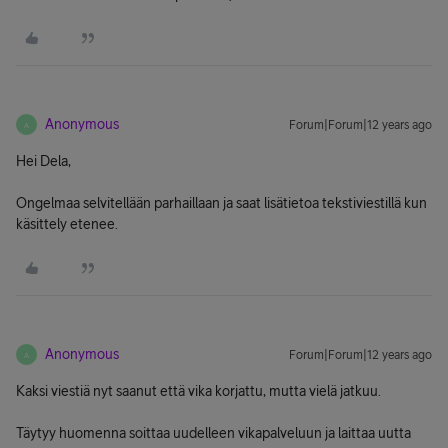
Anonymous
Forum|Forum|12 years ago
A
Hei Dela,
Ongelmaa selvitellään parhaillaan ja saat lisätietoa tekstiviestillä kun
käsittely etenee.
Anonymous
Forum|Forum|12 years ago
A
Kaksi viestiä nyt saanut että vika korjattu, mutta vielä jatkuu.
Täytyy huomenna soittaa uudelleen vikapalveluun ja laittaa uutta