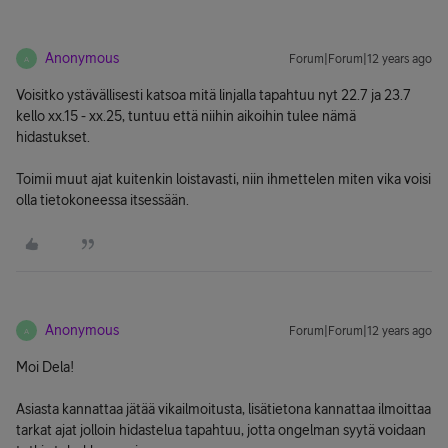
Anonymous
Forum|Forum|12 years ago
A
Voisitko ystävällisesti katsoa mitä linjalla tapahtuu nyt 22.7 ja 23.7
kello xx.15 - xx.25, tuntuu että niihin aikoihin tulee nämä
hidastukset.
Toimii muut ajat kuitenkin loistavasti, niin ihmettelen miten vika voisi
olla tietokoneessa itsessään.
Anonymous
Forum|Forum|12 years ago
A
Moi Dela!
Asiasta kannattaa jätää vikailmoitusta, lisätietona kannattaa ilmoittaa
tarkat ajat jolloin hidastelua tapahtuu, jotta ongelman syytä voidaan