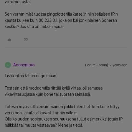
vikailmoitusta.
Sen verran mitä tuossa pingplotterilla katselin niin sellaisen IP:n
kautta kulkee kuin 80.223.0.1, joka on kai jonkinlainen Soneran
keskus? Jos siitä on mitään apua.
Anonymous
Forum|Forum|12 years ago
A
Lisää infoa tähän ongelmaan.
Testasin että modeemilla riittää kyllä virtaa, oli samassa
vikavirtasuojassa kuin kone tai suoraan seinässä.
Totesin myös, että ensimmäinen piikki tulee heti kun kone liittyy
verkkoon, ja siitä jatkuvasti tunnin välein.
Olisiko uuden sopimuksen seurauksena tullut esimerkiksi jotain IP
häikkää tai muuta vastaavaa? Mene ja tiedä.