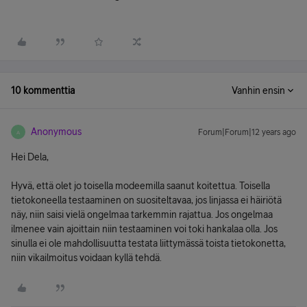
10 kommenttia
Vanhin ensin
Anonymous
Forum|Forum|12 years ago
A
Hei Dela,
Hyvä, että olet jo toisella modeemilla saanut koitettua. Toisella
tietokoneella testaaminen on suositeltavaa, jos linjassa ei häiriötä
näy, niin saisi vielä ongelmaa tarkemmin rajattua. Jos ongelmaa
ilmenee vain ajoittain niin testaaminen voi toki hankalaa olla. Jos
sinulla ei ole mahdollisuutta testata liittymässä toista tietokonetta,
niin vikailmoitus voidaan kyllä tehdä.