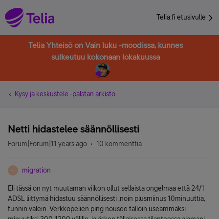
Telia.fi etusivulle
Telia Yhteisö on Vain luku -moodissa, kunnes
sulkeutuu kokonaan lokakuussa
Kysy ja keskustele -palstan arkisto
Netti hidastelee säännöllisesti
Forum|Forum|11 years ago
10 kommenttia
migration
M
Eli tässä on nyt muutaman viikon ollut sellaista ongelmaa että 24/1
ADSL liittymä hidastuu säännöllisesti ,noin plusmiinus 10minuuttia,
tunnin välein. Verkkopelien ping nousee tällöin useammaksi