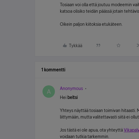
Tosiaan voi olla että joutuu modeemin va
katsoa olisiko teidän päässä jotain tehtävis
Oikein paljon kiitoksia etukäteen.
Tykkää
1 kommentti
Anonymous
A
Hei
beltsi
Yhteys näyttää tosiaan toimivan hitaasti. 
liittymään, mutta valitettavasti siitä ei o
Jos tästä ei ole apua, ota yhteyttä
Vikapa
voidaan tutkia tarkemmin.