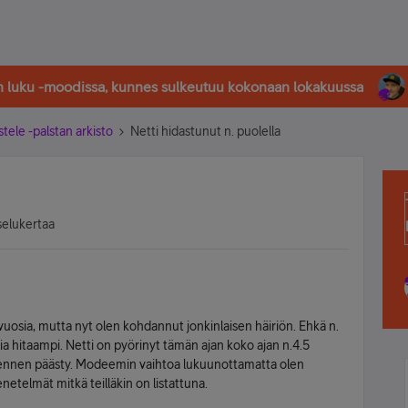
in luku -moodissa, kunnes sulkeutuu kokonaan lokakuussa
stele -palstan arkisto
Netti hidastunut n. puolella
selukertaa
uosia, mutta nyt olen kohdannut jonkinlaisen häiriön. Ehkä n.
lia hitaampi. Netti on pyörinyt tämän ajan koko ajan n.4.5
n ennen päästy. Modeemin vaihtoa lukuunottamatta olen
telmät mitkä teilläkin on listattuna.