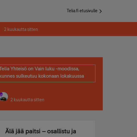
Telia.fi etusivulle
2 kuukautta sitten
Telia Yhteisö on Vain luku -moodissa,
kunnes sulkeutuu kokonaan lokakuussa
2 kuukautta sitten
Älä jää paitsi – osallistu ja