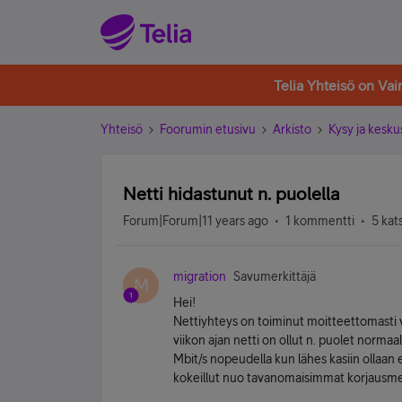
Telia Yhteisö on Va
Yhteisö
Foorumin etusivu
Arkisto
Kysy ja kesku
Netti hidastunut n. puolella
Forum|Forum|11 years ago
1 kommentti
5 kat
migration
Savumerkittäjä
M
Hei!
Nettiyhteys on toiminut moitteettomasti v
viikon ajan netti on ollut n. puolet normaa
Mbit/s nopeudella kun lähes kasiin ollaa
kokeillut nuo tavanomaisimmat korjausmene