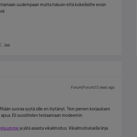
ihtamaan uudempaan mutta halusin että kokeilisitte ensin
sä.
Jaa
Forum|Forum|13 years ago
Mitään suoraa syytä sille en löytänyt. Tein pienen korjauksen
llut apua. Eli suosittelen testaamaan modeemin.
lveluumme
ja jätä asiasta vikailmoitus. Vikailmoituksella linja