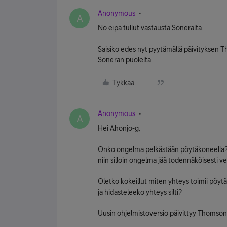
Anonymous
A
No eipä tullut vastausta Soneralta.
Saisiko edes nyt pyytämällä päivityksen 
Soneran puolelta.
Tykkää
Anonymous
A
Hei Ahonjo-g,
Onko ongelma pelkästään pöytäkoneella? E
niin silloin ongelma jää todennäköisesti v
Oletko kokeillut miten yhteys toimii pöytä
ja hidasteleeko yhteys silti?
Uusin ohjelmistoversio päivittyy Thomsoni