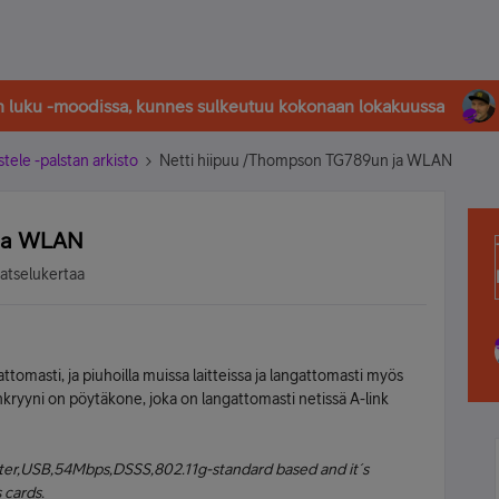
in luku -moodissa, kunnes sulkeutuu kokonaan lokakuussa
stele -palstan arkisto
Netti hiipuu /Thompson TG789un ja WLAN
 ja WLAN
katselukertaa
attomasti, ja piuhoilla muissa laitteissa ja langattomasti myös
kryyni on pöytäkone, joka on langattomasti netissä A-link
,USB,54Mbps,DSSS,802.11g-standard based and it´s
 cards.