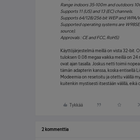
Range indoors 35-100m and outdoors 100
Supports 11 (US) and 13 (EC) channels.
Supports 64/128/256 bit WEP and WPA/W
Supported operating systems are W98SE,
source).
Approvals : CE and FCC, RoHS)
Käyttöjärjestelmä meillä on vista 32-bit. 
tuloksen 0.08 megaa vaikka meillä on 24 me
ovat ajan tasalla. Joskus netti toimii no
tämän adapterin kanssa, koska entisellä 
Modeemia on resetoitu ja otettu välillä m
kuitenkin mystisesti itsestään välillä, ei
Tykkää
2 kommenttia