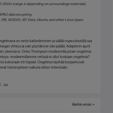
-300m (range is depending on surroundings materials).
PA2 data excypting.
 ME, W2000, XP, Vista, Ubuntu and other Linux (open
Ongelmana on netin katkeileminen ja välillä nopeustestillä saa
gan yhteys ja vain pöytäkone olisi päällä. Adapterin ajurit
peasti, yleensä ei. Onko Thompson modeemilla jotain ongelmia
Linksys- modeemillamme netissä ei ollut koskaan ongelmia?
yös kokonaan irti töpseli. Ongelma näyttää korjaantuvat
kä omat toimenpiteen vaikuta siihen mitenkään.
Jaa
Vanhin ensin