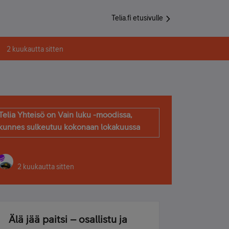
Telia.fi etusivulle
2 kuukautta sitten
Telia Yhteisö on Vain luku -moodissa,
kunnes sulkeutuu kokonaan lokakuussa
2 kuukautta sitten
Älä jää paitsi – osallistu ja