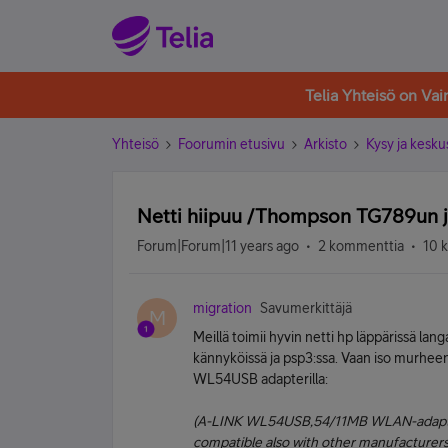
Telia Yhteisö on Va
Yhteisö
Foorumin etusivu
Arkisto
Kysy ja kesku
Netti hiipuu /Thompson TG789un
Forum|Forum|11 years ago
2 kommenttia
10 
migration
Savumerkittäjä
M
Meillä toimii hyvin netti hp läppärissä lang
kännyköissä ja psp3:ssa. Vaan iso murheen
WL54USB adapterilla:
(A-LINK WL54USB,54/11MB WLAN-adapter
compatible also with other manufacturers