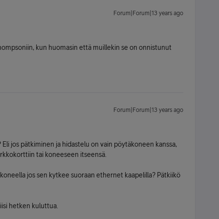
Forum|Forum|13 years ago
Thompsoniin, kun huomasin että muillekin se on onnistunut
Forum|Forum|13 years ago
li jos pätkiminen ja hidastelu on vain pöytäkoneen kanssa,
erkkokorttiin tai koneeseen itseensä.
koneella jos sen kytkee suoraan ethernet kaapelilla? Pätkiikö
isi hetken kuluttua.