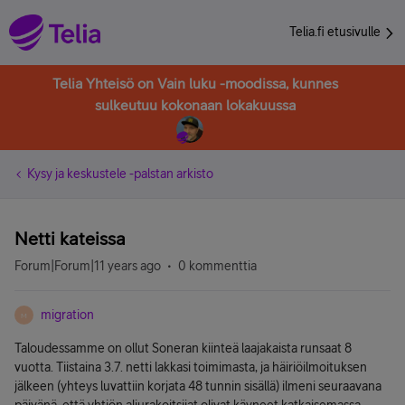
Telia.fi etusivulle
Telia Yhteisö on Vain luku -moodissa, kunnes
sulkeutuu kokonaan lokakuussa
Kysy ja keskustele -palstan arkisto
Netti kateissa
Forum|Forum|11 years ago
0 kommenttia
migration
M
Taloudessamme on ollut Soneran kiinteä laajakaista runsaat 8
vuotta. Tiistaina 3.7. netti lakkasi toimimasta, ja häiriöilmoituksen
jälkeen (yhteys luvattiin korjata 48 tunnin sisällä) ilmeni seuraavana