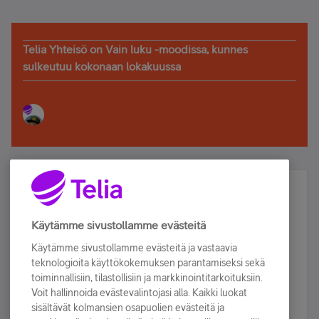
Telia Yhteisö on Vain luku -moodissa, kunnes
sulkeutuu kokonaan lokakuussa
Älä jää paitsi – osallistu ja voita!
Tilaa Telian uutiskirje ja olet mukana arvonnassa.
Käytämme sivustollamme evästeitä
Samalla saat parhaat asiakasedut suoraan
Käytämme sivustollamme evästeitä ja vastaavia
sähköpostiisi.
teknologioita käyttökokemuksen parantamiseksi sekä
toiminnallisiin, tilastollisiin ja markkinointitarkoituksiin.
Voit hallinnoida evästevalintojasi alla. Kaikki luokat
Tilaa nyt
sisältävät kolmansien osapuolien evästeitä ja