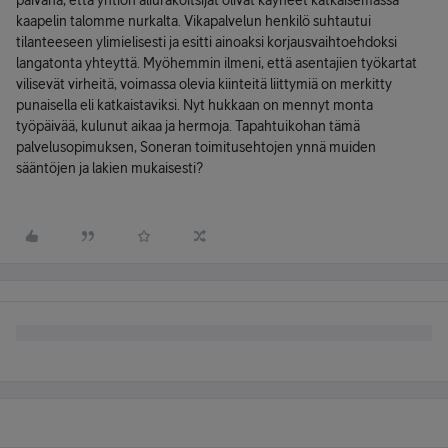
päivänä, että yhtiön aliurakoitsijat olivat käyneet katkaisemassa
kaapelin talomme nurkalta. Vikapalvelun henkilö suhtautui
tilanteeseen ylimielisesti ja esitti ainoaksi korjausvaihtoehdoksi
langatonta yhteyttä. Myöhemmin ilmeni, että asentajien työkartat
vilisevät virheitä, voimassa olevia kiinteitä liittymiä on merkitty
punaisella eli katkaistaviksi. Nyt hukkaan on mennyt monta
työpäivää, kulunut aikaa ja hermoja. Tapahtuikohan tämä
palvelusopimuksen, Soneran toimitusehtojen ynnä muiden
sääntöjen ja lakien mukaisesti?