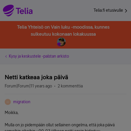
Telia.fi etusivulle
Telia Yhteisö on Vain luku -moodissa, kunnes
sulkeutuu kokonaan lokakuussa
Kysy ja keskustele -palstan arkisto
Netti katkeaa joka päivä
Forum|Forum|11 years ago
2 kommenttia
migration
M
Moikka,
Mulla on jo pidempään ollut sellainen ongelma, että joka päivä