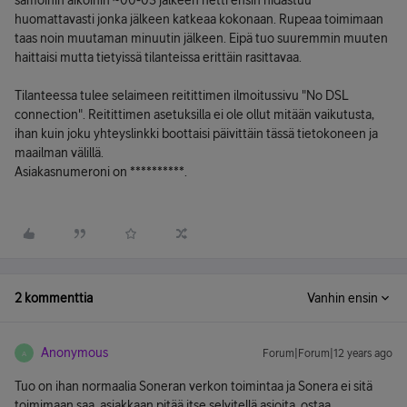
samoihin aikoihin ~00-03 jälkeen netti ensin hidastuu
huomattavasti jonka jälkeen katkeaa kokonaan. Rupeaa toimimaan
taas noin muutaman minuutin jälkeen. Eipä tuo suuremmin muuten
haittaisi mutta tietyissä tilanteissa erittäin rasittavaa.
Tilanteessa tulee selaimeen reitittimen ilmoitussivu "No DSL
connection". Reitittimen asetuksilla ei ole ollut mitään vaikutusta,
ihan kuin joku yhteyslinkki boottaisi päivittäin tässä tietokoneen ja
maailman välillä.
Asiakasnumeroni on **********.
2 kommenttia
Vanhin ensin
Anonymous
Forum|Forum|12 years ago
A
Tuo on ihan normaalia Soneran verkon toimintaa ja Sonera ei sitä
toimimaan saa, asiakkaan pitää itse selvitellä asioita, ostaa