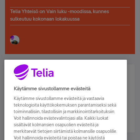
Telia Yhteisö on Vain luku -moodissa, kunnes
sulkeutuu kokonaan lokakuussa
Älä jää paitsi – osallistu ja voita!
Tilaa Telian uutiskirje ja olet mukana arvonnassa.
Käytämme sivustollamme evästeitä
Samalla saat parhaat asiakasedut suoraan
Käytämme sivustollamme evästeitä ja vastaavia
sähköpostiisi.
teknologioita käyttökokemuksen parantamiseksi sekä
toiminnallisiin, tilastollisiin ja markkinointitarkoituksiin.
Voit hallinnoida evästevalintojasi alla. Kaikki luokat
Tilaa nyt
sisältävät kolmansien osapuolien evästeitä ja
merkitsevät tietojen siirtämistä kolmansille osapuolille.
Voit hallinnoida evästeitä tai poistaa ne käytöstä