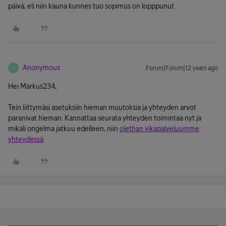
päivä, eli niin kauna kunnes tuo sopimus on lopppunut.
Anonymous
Forum|Forum|12 years ago
A
Hei Markus234,
Tein liittymäsi asetuksiin hieman muutoksia ja yhteyden arvot
paranivat hieman. Kannattaa seurata yhteyden toimintaa nyt ja
mikäli ongelma jatkuu edelleen, niin
olethan vikapalveluumme
yhteydessä
.