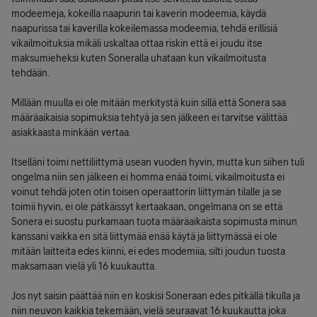
modeemeja, kokeilla naapurin tai kaverin modeemia, käydä
naapurissa tai kaverilla kokeilemassa modeemia, tehdä erillisiä
vikailmoituksia mikäli uskaltaa ottaa riskin että ei joudu itse
maksumieheksi kuten Soneralla uhataan kun vikailmoitusta
tehdään.
Millään muulla ei ole mitään merkitystä kuin sillä että Sonera saa
määräaikaisia sopimuksia tehtyä ja sen jälkeen ei tarvitse välittää
asiakkaasta minkään vertaa.
Itselläni toimi nettiliittymä usean vuoden hyvin, mutta kun siihen tuli
ongelma niin sen jälkeen ei homma enää toimi, vikailmoitusta ei
voinut tehdä joten otin toisen operaattorin liittymän tilalle ja se
toimii hyvin, ei ole pätkäissyt kertaakaan, ongelmana on se että
Sonera ei suostu purkamaan tuota määräaikaista sopimusta minun
kanssani vaikka en sitä liittymää enää käytä ja liittymässä ei ole
mitään laitteita edes kiinni, ei edes modemiia, silti joudun tuosta
maksamaan vielä yli 16 kuukautta.
Jos nyt saisin päättää niin en koskisi Soneraan edes pitkällä tikulla ja
niin neuvon kaikkia tekemään, vielä seuraavat 16 kuukautta joka