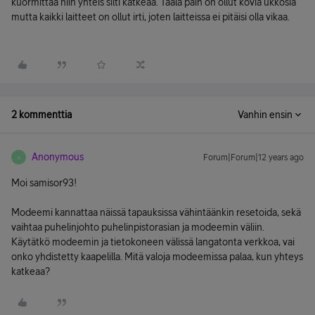
kuormittaa niin yhteis silti katkeaa. Täälä päin on ollut kovia ukkosia
mutta kaikki laitteet on ollut irti, joten laitteissa ei pitäisi olla vikaa.
2 kommenttia
Vanhin ensin
Anonymous
Forum|Forum|12 years ago
A
Moi samisor93!
Modeemi kannattaa näissä tapauksissa vähintäänkin resetoida, sekä
vaihtaa puhelinjohto puhelinpistorasian ja modeemin väliin.
Käytätkö modeemin ja tietokoneen välissä langatonta verkkoa, vai
onko yhdistetty kaapelilla. Mitä valoja modeemissa palaa, kun yhteys
katkeaa?