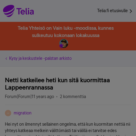
Telia.fi etusivulle
Telia Yhteisö on Vain luku -moodissa, kunnes
sulkeutuu kokonaan lokakuussa
Kysy ja keskustele -palstan arkisto
Netti katkeilee heti kun sitä kuormittaa
Lappeenrannassa
Forum|Forum|11 years ago
2 kommenttia
migration
M
Hei nyt on ilmennyt sellainen ongelma, että kun kuormitan nettiä nii
yhteys katkeaa melkein välittömästi tai välillä ei tarvitse edes