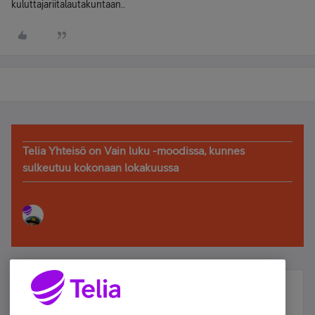
kuluttajariitalautakuntaan..
Telia Yhteisö on Vain luku -moodissa, kunnes
sulkeutuu kokonaan lokakuussa
Älä jää paitsi – osallistu ja voita!