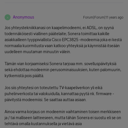
Anonymous
Forum|Forum|11 years ago
A
Jos yhteystekniikkanasi on kaapelimodeemi, ei ADSL, on syynä
todennäköisesti viallinen päätelaite; Sonera toimittaa kaikille
asiakkailleen tyyppiviallista Cisco EPC3825 -modeemia joka ei kestä
normaalia kuormitusta vaan katkoo yhteyksiä ja käynnistää itseään
uudelleen muutaman minuutin välein.
Tämän vian korjaamiseksi Sonera tarjoaa mm. sovelluspäivityksiä
sekä ehdottaa modeemin perusominaisuuksien, kuten palomuurin,
kytkemistä pois päältä.
Jos siis yhteytesi on toteutettu TV-kaapeliverkon yli eikä
puhelinverkosta tai valokuidulla, kannattaa pyytä nk. firmware -
päivitystä modeemiisi. Se saattaa auttaa asiaan.
Ainoa varma korjaus on modeemin vaihtaminen toisen merkkiseen
ja / tai malliseen laitteeseen, mutta tähän Sonera ei suostu eli se on
tehtävä omalla kustannuksella ja vietävä asia