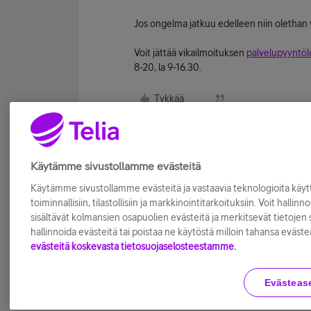
Jos ongelma jatkuu edelleen niin oletha
Voit jättää vikailmoituksen
palvelupyyntö
8-20, la 9-16.30.
Tykkää
Käytämme sivustollamme evästeitä
Käytämme sivustollamme evästeitä ja vastaavia teknologioita kä
toiminnallisiin, tilastollisiin ja markkinointitarkoituksiin. Voit hallinn
sisältävät kolmansien osapuolien evästeitä ja merkitsevät tietojen si
hallinnoida evästeitä tai poistaa ne käytöstä milloin tahansa eväste
evästeitä koskevasta tietosuojaselosteestamme.
Evästeas