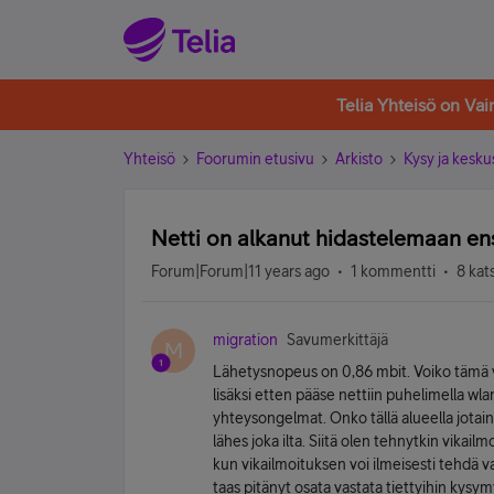
Telia Yhteisö on Va
Yhteisö
Foorumin etusivu
Arkisto
Kysy ja kesku
Netti on alkanut hidastelemaan en
Forum|Forum|11 years ago
1 kommentti
8 kat
migration
Savumerkittäjä
M
Lähetysnopeus on 0,86 mbit. Voiko tämä v
lisäksi etten pääse nettiin puhelimella w
yhteysongelmat. Onko tällä alueella jota
lähes joka ilta. Siitä olen tehnytkin vikail
kun vikailmoituksen voi ilmeisesti tehdä va
taas pitänyt osata vastata tiettyihin kysy