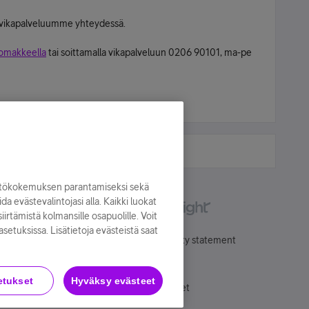
n vikapalveluumme yhteydessä.
lomakkeella
tai soittamalla vikapalveluun 0206 90101, ma-pe
yttökokemuksen parantamiseksi sekä
oida evästevalintojasi alla. Kaikki luokat
irtämistä kolmansille osapuolille. Voit
asetuksissa. Lisätietoja evästeistä saat
Käyttöehdot
Accessibility statement
etukset
Hyväksy evästeet
Evästeasetukset