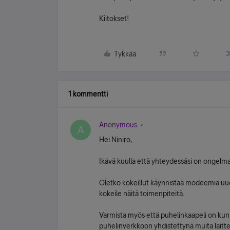
Kiitokset!
Tykkää
1 kommentti
Anonymous
A
Hei Niniro,
Ikävä kuulla että yhteydessäsi on ongelm
Oletko kokeillut käynnistää modeemia uude
kokeile näitä toimenpiteitä.
Varmista myös että puhelinkaapeli on kunn
puhelinverkkoon yhdistettynä muita laitteit