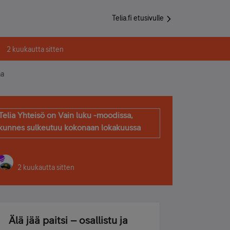
Telia.fi etusivulle
2 kuukautta sitten
aa
Telia Yhteisö on Vain luku -moodissa,
kunnes sulkeutuu kokonaan lokakuussa
2 kuukautta sitten
Älä jää paitsi – osallistu ja