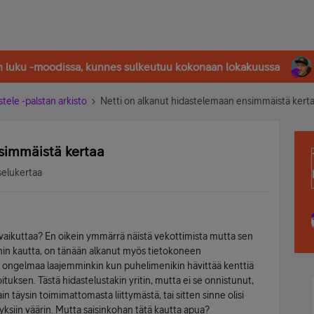
in luku -moodissa, kunnes sulkeutuu kokonaan lokakuussa
stele -palstan arkisto
Netti on alkanut hidastelemaan ensimmäistä kert
simmäistä kertaa
selukertaa
aikuttaa? En oikein ymmärrä näistä vekottimista mutta sen
lanin kautta, on tänään alkanut myös tietokoneen
in ongelmaa laajemminkin kun puhelimenikin hävittää kenttiä
moituksen. Tästä hidastelustakin yritin, mutta ei se onnistunut,
in täysin toimimattomasta liittymästä, tai sitten sinne olisi
myksiin väärin. Mutta saisinkohan tätä kautta apua?