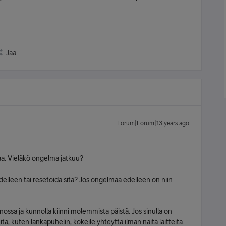
Jaa
Forum|Forum|13 years ago
aa. Vieläkö ongelma jatkuu?
lleen tai resetoida sitä? Jos ongelmaa edelleen on niin
ossa ja kunnolla kiinni molemmista päistä. Jos sinulla on
a, kuten lankapuhelin, kokeile yhteyttä ilman näitä laitteita.