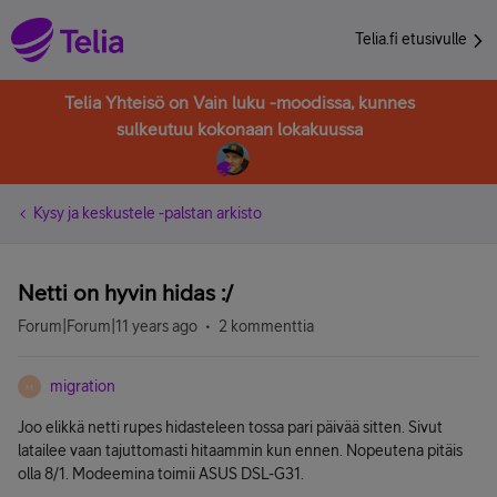
Telia.fi etusivulle
Telia Yhteisö on Vain luku -moodissa, kunnes
sulkeutuu kokonaan lokakuussa
Kysy ja keskustele -palstan arkisto
Netti on hyvin hidas :/
Forum|Forum|11 years ago
2 kommenttia
migration
M
Joo elikkä netti rupes hidasteleen tossa pari päivää sitten. Sivut
latailee vaan tajuttomasti hitaammin kun ennen. Nopeutena pitäis
olla 8/1. Modeemina toimii ASUS DSL-G31.