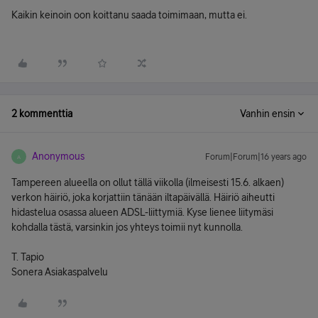
Kaikin keinoin oon koittanu saada toimimaan, mutta ei.
2 kommenttia
Vanhin ensin
Anonymous
Forum|Forum|16 years ago
A
Tampereen alueella on ollut tällä viikolla (ilmeisesti 15.6. alkaen)
verkon häiriö, joka korjattiin tänään iltapäivällä. Häiriö aiheutti
hidastelua osassa alueen ADSL-liittymiä. Kyse lienee liitymäsi
kohdalla tästä, varsinkin jos yhteys toimii nyt kunnolla.
T. Tapio
Sonera Asiakaspalvelu