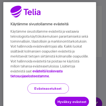
Älä jää paitsi – osallistu ja voita!
Tilaa Telian uutiskirje ja olet mukana arvonnassa.
Käytämme sivustollamme evästeitä
Samalla saat parhaat asiakasedut suoraan
Käytämme sivustollamme evästeitä ja vastaavia
sähköpostiisi.
teknologioita käyttökokemuksen parantamiseksi sekä
toiminnallisiin, tilastollisiin ja markkinointitarkoituksiin.
Voit hallinnoida evästevalintojasi alla. Kaikki luokat
Tilaa nyt
sisältävät kolmansien osapuolien evästeitä ja
merkitsevät tietojen siirtämistä kolmansille osapuolille.
Voit hallinnoida evästeitä tai poistaa ne käytöstä
milloin tahansa evästeasetuksissa. Lisätietoja
evästeistä saat
evästeitä koskevasta
tietosuojaselosteestamme.
Käyttöehdot
Accessibility statement
Evästeasetukset
Hyväksy evästeet
Evästeasetukset