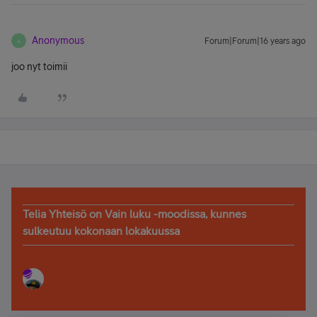
Anonymous
Forum|Forum|16 years ago
A
joo nyt toimii
Telia Yhteisö on Vain luku -moodissa, kunnes
sulkeutuu kokonaan lokakuussa