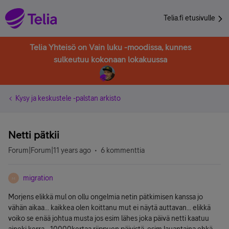
Telia.fi etusivulle
Telia Yhteisö on Vain luku -moodissa, kunnes
sulkeutuu kokonaan lokakuussa
Kysy ja keskustele -palstan arkisto
Netti pätkii
Forum|Forum|11 years ago
6 kommenttia
migration
M
Morjens elikkä mul on ollu ongelmia netin pätkimisen kanssa jo
vähän aikaa... kaikkea olen koittanu mut ei näytä auttavan... elikkä
voiko se enää johtua musta jos esim lähes joka päivä netti kaatuu