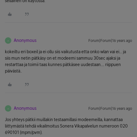
sellainen on käytössä.
Anonymous
Forum|Forum|16 years ago
A
kokeiltu eri boxeil ja ei ollu siis vaikutusta etta onko wlan vai ei... ja
siis mun netin pätkäsy on et modeemi sammuu 30sec ajaksi ja
restarttaa ja toimii taas kunnes pätkäsee uudestaan.... riippuen
päivästä..
Anonymous
Forum|Forum|16 years ago
A
Jos yhteys pätkii muillakin testaamillasi modeemeilla, kannattaa
liittymästä tehdä vikailmoitus Sonera Vikapalvelun numeroon 020
690101 (mpm/pvm).