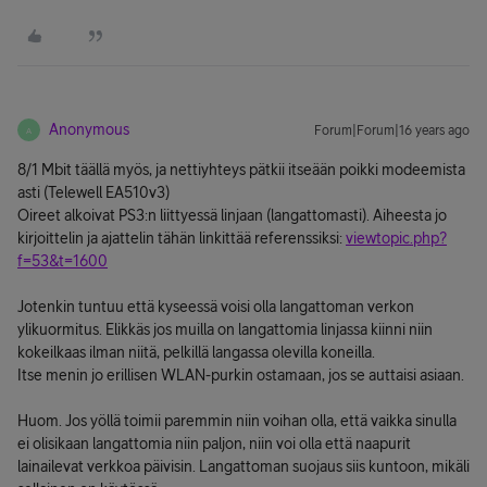
Anonymous
Forum|Forum|16 years ago
A
8/1 Mbit täällä myös, ja nettiyhteys pätkii itseään poikki modeemista
asti (Telewell EA510v3)
Oireet alkoivat PS3:n liittyessä linjaan (langattomasti). Aiheesta jo
kirjoittelin ja ajattelin tähän linkittää referenssiksi:
viewtopic.php?
f=53&t=1600
Jotenkin tuntuu että kyseessä voisi olla langattoman verkon
ylikuormitus. Elikkäs jos muilla on langattomia linjassa kiinni niin
kokeilkaas ilman niitä, pelkillä langassa olevilla koneilla.
Itse menin jo erillisen WLAN-purkin ostamaan, jos se auttaisi asiaan.
Huom. Jos yöllä toimii paremmin niin voihan olla, että vaikka sinulla
ei olisikaan langattomia niin paljon, niin voi olla että naapurit
lainailevat verkkoa päivisin. Langattoman suojaus siis kuntoon, mikäli