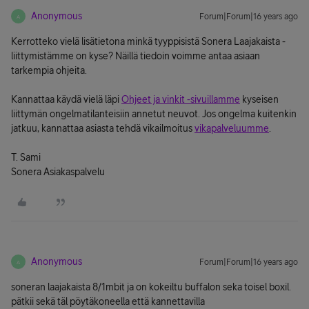
Anonymous
Forum|Forum|16 years ago
A
Kerrotteko vielä lisätietona minkä tyyppisistä Sonera Laajakaista -
liittymistämme on kyse? Näillä tiedoin voimme antaa asiaan
tarkempia ohjeita.
Kannattaa käydä vielä läpi
Ohjeet ja vinkit -sivuillamme
kyseisen
liittymän ongelmatilanteisiin annetut neuvot. Jos ongelma kuitenkin
jatkuu, kannattaa asiasta tehdä vikailmoitus
vikapalveluumme
.
T. Sami
Sonera Asiakaspalvelu
Anonymous
Forum|Forum|16 years ago
A
soneran laajakaista 8/1mbit ja on kokeiltu buffalon seka toisel boxil.
pätkii sekä täl pöytäkoneella että kannettavilla