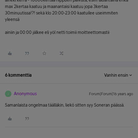
aineki kerra - 10000kertaa riippuen päivistä, esim lauantaina ehkä
max 2kertaa kaatuu ja maanantaisi kaatuu jopa 3kertaa
30minuutissa!?! sekä klo 20:00-23:00 kaatuilee useimmiten
yleensä
ainiin ja 00:00 jälkee eli yöl netti toimii moitteettomastii
6 kommenttia
Vanhin ensin
Anonymous
Forum|Forum|16 years ago
A
Samanlaista ongelmaa täälläkin, liekö sitten syy Soneran päässä.