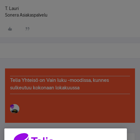
T. Lauri
Sonera Asiakaspalvelu
Telia Yhteisö on Vain luku -moodissa, kunnes
sulkeutuu kokonaan lokakuussa