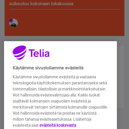
sulkeutuu kokonaan lokakuussa
Älä jää paitsi – osallistu ja voita!
Tilaa Telian uutiskirje ja olet mukana arvonnassa.
Käytämme sivustollamme evästeitä
Samalla saat parhaat asiakasedut suoraan
Käytämme sivustollamme evästeitä ja vastaavia
sähköpostiisi.
teknologioita käyttökokemuksen parantamiseksi sekä
toiminnallisiin, tilastollisiin ja markkinointitarkoituksiin.
Voit hallinnoida evästevalintojasi alla. Kaikki luokat
Tilaa nyt
sisältävät kolmansien osapuolien evästeitä ja
merkitsevät tietojen siirtämistä kolmansille osapuolille.
Voit hallinnoida evästeitä tai poistaa ne käytöstä
milloin tahansa evästeasetuksissa. Lisätietoja
evästeistä saat
evästeitä koskevasta