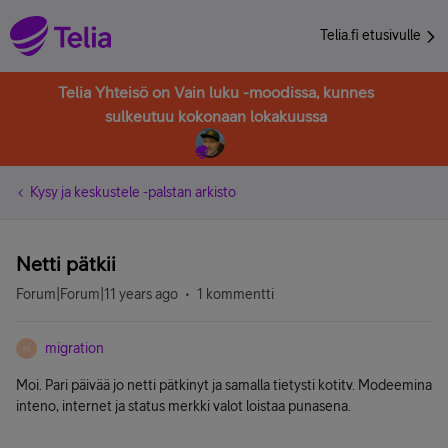
Telia.fi etusivulle
Telia Yhteisö on Vain luku -moodissa, kunnes
sulkeutuu kokonaan lokakuussa
Kysy ja keskustele -palstan arkisto
Netti pätkii
Forum|Forum|11 years ago
1 kommentti
migration
M
Moi. Pari päivää jo netti pätkinyt ja samalla tietysti kotitv. Modeemina
inteno, internet ja status merkki valot loistaa punasena.