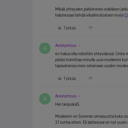
Mikäli yhteyden pätkiminen edelleen jatku
halutessasi tehdä vikailmoituksen myös
O
Tykkää
Anonymous
A
en halua olla robottiin yhteydessä. Onko 
pitäisi toimittaa minulle uusi modeemi kun 
tapauksessa mee ostamaan uuden mode
Tykkää
Anonymous
A
Hei tanjuska5,
Modeemi on Soneran omaisuutta koko sop
21 tuntia sitten. Eli laitteessa on nyt uusin