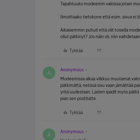
Tapahtuuko modeemin valoissa jotain muu
Ilmoittaako tietokone että esim. sivua ei
Aikaisemmin puhuit että olit toisella modeem
ollut pätkinyt? Jos näin oli, niin vaihdet
Tykkää
Anonymous
A
Modeemissa alkaa vilkkuu muutamat valot, j
pätkimättä, netissä sivu vaan jämähtää paik
yritä uudestaan. Lasten ipadit myös pätkii
pian sen postitatte.
Tykkää
Anonymous
A