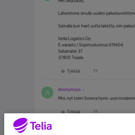
Hei tanjuska5,
Lähetimme sinulle uuden palvelureitittimen
Samalla kun haet uutta laitetta, niin pala
Itella Logistics Oy
E-varasto / Sopimustunnus 619604
Satamatie 37
37800 Toijala
Tykkää
Anonymous
A
Moi, nyt toimi Sonera hyvin, uusi modeemi 
Tykkää