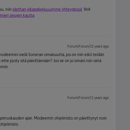
u, niin
olethan vikapalveluuumme yhteydessä
. Voit
mien sivujen kautta
.
Forum|Forum|12 years ago
modeemini vielä Soneran omaisuutta, jos on niin eikö teidän
ette pysty sitä päivittämään? Jos se on jo omani niin siinä
emin.
Forum|Forum|12 years ago
imuskauden ajan. Modeemin ohjelmisto on päivittynyt noin
 ohjelmisto.