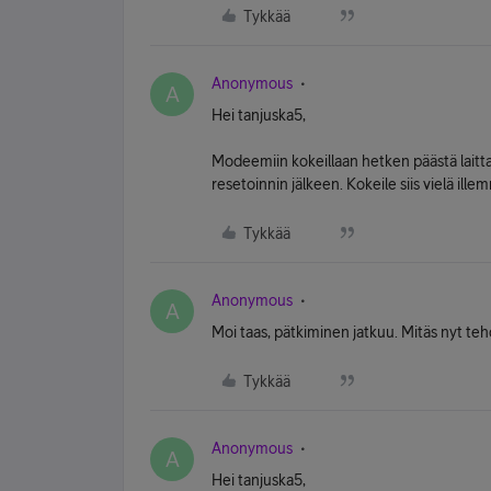
Tykkää
Anonymous
A
Hei tanjuska5,
Modeemiin kokeillaan hetken päästä laitta
resetoinnin jälkeen. Kokeile siis vielä ill
Tykkää
Anonymous
A
Moi taas, pätkiminen jatkuu. Mitäs nyt te
Tykkää
Anonymous
A
Hei tanjuska5,