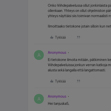
Onko Viihdepalvelussa ollut jonkinlaista
ollenkaan. Yhteys on ollut ohjelmiston päivi
yhteys näyttäisi siis toimivan normaalisti n
Ilmoittaako tietokone jotain silloin kun n
Tykkää
Anonymous
A
Ei tietokone ilmoita mitään, pätkiminen k
Viihdepalveluissa jonkun verran katkoja mu
alusta sekä langalla että langattomasti.
Tykkää
Anonymous
A
Hei tanjuska5,