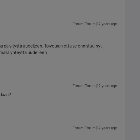
Forum|Forum|12 years ago
a päivitystä uudelleen. Toivotaan että se onnistuu nyt
emmalla yhteyttä uudelleen.
Forum|Forum|12 years ago
hdään?
Forum|Forum|12 years ago