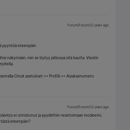
Forum|Forum|12 years ago
ä pyyntöä eteenpäin.
hisi näkymään, niin se löytyy jatkossa sitä kautta. Viestin
joitella.
semalla Omat asetukset >> Profiili >> Asiakasnumero.
Forum|Forum|12 years ago
n päivitys ei onnistunut ja pyydettiin resetoimaan modeemi,
en tästä eteenpäin?