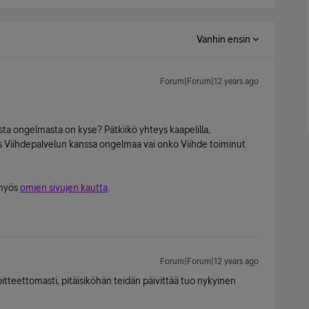
Vanhin ensin
Forum|Forum|12 years ago
ta ongelmasta on kyse? Pätkiikö yhteys kaapelilla,
 Viihdepalvelun kanssa ongelmaa vai onko Viihde toiminut
 myös
omien sivujen kautta
.
Forum|Forum|12 years ago
oitteettomasti, pitäisiköhän teidän päivittää tuo nykyinen