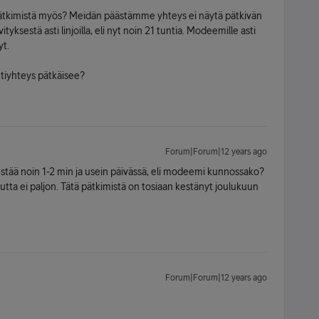
 pätkimistä myös? Meidän päästämme yhteys ei näytä pätkivän
tyksestä asti linjoilla, eli nyt noin 21 tuntia. Modeemille asti
yt.
ettiyhteys pätkäisee?
Forum|Forum|12 years ago
estää noin 1-2 min ja usein päivässä, eli modeemi kunnossako?
tta ei paljon. Tätä pätkimistä on tosiaan kestänyt joulukuun
Forum|Forum|12 years ago