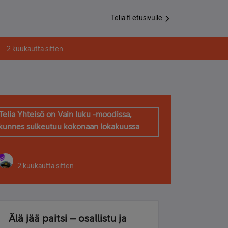
Telia.fi etusivulle
2 kuukautta sitten
Telia Yhteisö on Vain luku -moodissa,
kunnes sulkeutuu kokonaan lokakuussa
2 kuukautta sitten
Älä jää paitsi – osallistu ja