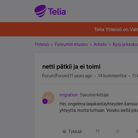
Telia Yhteisö on Va
Yhteisö
Foorumin etusivu
Arkisto
Kysy ja kesku
netti pätkii ja ei toimi
Forum|Forum|11 years ago
14 kommenttia
11 
migration
Savumerkittäjä
M
Hei, ongelmia laajakaistayhteyden kanssa 
yhteyttä, mutta turhaan. Voisiko sieltä jok
Tykkää