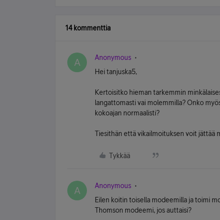
14 kommenttia
Anonymous
A
Hei tanjuska5,
Kertoisitko hieman tarkemmin minkälaises
langattomasti vai molemmilla? Onko myös
kokoajan normaalisti?
Tiesithän että vikailmoituksen voit jättää
Tykkää
Anonymous
A
Eilen koitin toisella modeemilla ja toimi m
Thomson modeemi, jos auttaisi?