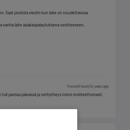
. Saat postista viestin kun laite on noudettavissa.
uta vanha laite asiakaspalautuksena osoitteeseen,
Forum|Forum|12 years ago
tuli parissa päivässä ja nettiyhteys toimii moitteettomasti.