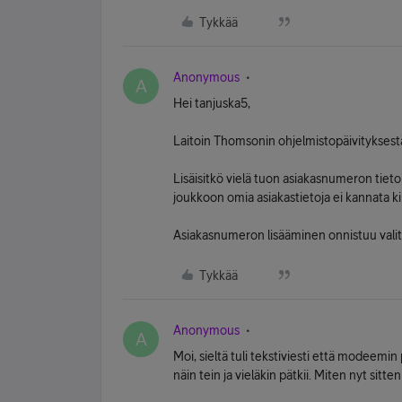
Tykkää
Anonymous
A
Hei tanjuska5,
Laitoin Thomsonin ohjelmistopäivityksest
Lisäisitkö vielä tuon asiakasnumeron tietoi
joukkoon omia asiakastietoja ei kannata kir
Asiakasnumeron lisääminen onnistuu valit
Tykkää
Anonymous
A
Moi, sieltä tuli tekstiviesti että modeemi
näin tein ja vieläkin pätkii. Miten nyt sitt