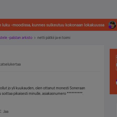
in luku -moodissa, kunnes sulkeutuu kokonaan lokakuussa
stele -palstan arkisto
netti pätkii ja ei toimi
katselukertaa
ollut jo yli kuukauden, olen ottanut monesti Soneraan
u soittaa pikaisesti minulle, asiakasnumero **********.
Jaa